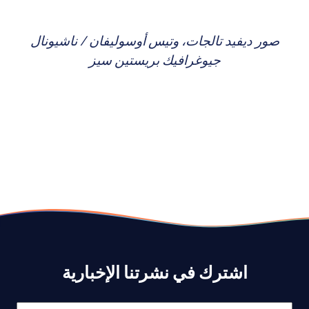
صور ديفيد تالجات، وتيس أوسوليفان / ناشيونال
جيوغرافيك بريستين سيز
اشترك في نشرتنا الإخبارية