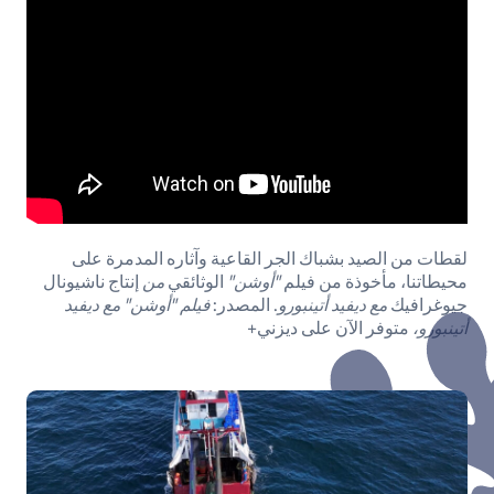
لقطات من الصيد بشباك الجر القاعية وآثاره المدمرة على
محيطاتنا، مأخوذة من فيلم
"أوشن"
الوثائقي
من
إنتاج ناشيونال
جيوغرافيك
مع ديفيد أتينبورو
. المصدر:
فيلم "أوشن" مع ديفيد
أتينبورو،
متوفر الآن على ديزني+