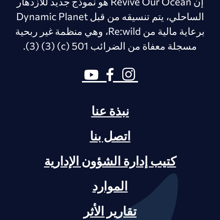
إن Revive Our Ocean هو نموذج جديد للازدهار
الساحلي، يتم تنسيقه من قبل Dynamic Planet
برعاية مالية من Re:wild، وهي منظمة غير ربحية
مسجلة معفاة من الضرائب 501 (c) (3) (3).
نبذة عنا
اتصل بنا
كتيب إدارة الشؤون الإدارية
الموارد
تقارير الأثر