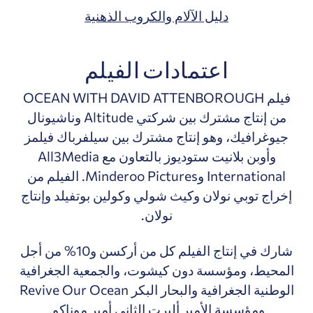
دليل الآلام والكروب الذهنية
اعتمادات الفيلم
فيلم OCEAN WITH DAVID ATTENBOROUGH
من إنتاج مشترك بين شركتي Altitude وناشيونال
جيوغرافيك، وهو إنتاج مشترك بين سيلفرباك فيلمز
وأوبن بلانيت ستوديوز بالتعاون مع All3Media
International وMinderoo Pictures. الفيلم من
إخراج توبي نولان وكيث شولي وكولين بوتفيلد وإنتاج
نولان.
شارك في إنتاج الفيلم كل من أركسن و10% من أجل
المحيط، ومؤسسة دون كيشوت، والجمعية الجغرافية
الوطنية الجغرافية والبحار البكر Revive Our Ocean
ومؤسسة الأمير ألبرت الثاني أمير موناكو.