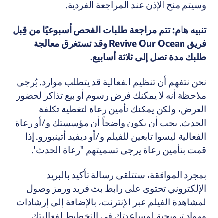
وسيتم منح الإذن عند المراجعة الفردية.
تنبيه هام: تتم مراجعة طلبات الفحص أسبوعيًا من قِبل
فريق Revive Our Ocean وقد تستغرق معالجة
طلبك مدة تصل إلى ثلاثة أسابيع.
نحن نتفهم أن تنظيم الفعالية قد يتطلب موارد. يُرجى
ملاحظة أنه لا يمكنك فرض رسوم أو بيع تذاكر لحضور
العرض، ولكن يمكنك تأمين رعاة لتغطية تكلفة
الحدث. يجب أن يكون واضحاً أن مؤسستك و/أو رعاة
الفعالية ليسوا تابعين للفيلم و/أو ديفيد أتينبورو. إذا
قمت بتأمين رعاة يرجى تسميتهم "رعاة الحدث".
بمجرد الموافقة، ستتلقى رسالة تأكيد بالبريد
الإلكتروني تحتوي على رابط بث فريد ورمز وصول
لمشاهدة الفيلم عبر الإنترنت، بالإضافة إلى إرشادات
ومواد ترويجية لمساعدتك في التخطيط لفعاليتك.