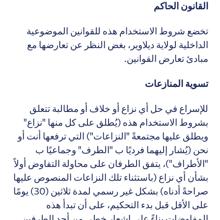
القانون الحاكم
تخضع شروط الاستخدام هذه للقوانين الموضوعية
الداخلية لولاية ديلاوير، بغض النظر عن تعارضها مع
مبادئ تعارض القوانين.
تسوية المنازعات
للإسراع في حل أي نزاع أو خلاف أو مطالبة تتعلق
بشروط الاستخدام هذه (يُطلق على كل منها "نزاع"
ويطلق عليها مجتمعةً "النزاعات") التي ترفعها أنت أو
نحن (يُشار إليهما فرديًا ب "الطرف" وجماعيًا ب
"الأطراف")، يتفق الطرفان على محاولة التفاوض أولاً
بشأن أي نزاع (باستثناء تلك النزاعات المنصوص عليها
صراحةً أدناه) بشكل غير رسمي لمدة ثلاثين (30) يومًا
على الأقل قبل بدء التحكيم، على أن تبدأ هذه
المفاوضات بناءً على إشعار خطي من أحد الطرفين