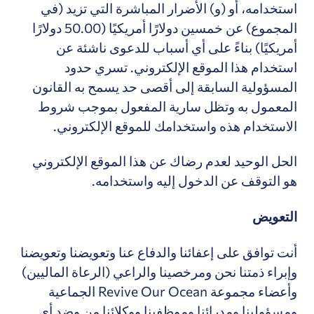
استخدامه، أو (و) الأضرار المباشرة التي تزيد (في
المجموع) عن خمسين دولارًا أمريكيًا (50.00 دولارًا
أمريكيًا)
بناءً على أي أسباب للدعوى ناشئة عن
استخدام هذا الموقع الإلكتروني
. تسري حدود
المسؤولية السابقة إلى أقصى حد يسمح به القانون
المعمول به وتظل سارية المفعول بموجب شروط
الاستخدام هذه واستخدامك للموقع الإلكتروني.
الحل الوحيد لعدم رضاك عن هذا الموقع الإلكتروني
هو التوقف عن الدخول إليه واستخدامه.
التعويض
أنت توافق على إعفائنا والدفاع عنا وتعويضنا وتعويضنا
وإبراء ذمتنا نحن ومرخصينا والراعي (الرعاة الماليين)
وأعضاء مجموعة Revive Our Ocean الجماعية
ومسؤولينا ومدرائنا وموظفينا ووكلائنا من وضد أي