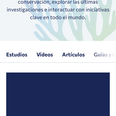
conservación, explorar las últimas
investigaciones e interactuar con iniciativas
clave en todo el mundo.
Estudios
Vídeos
Artículos
Guías y 
Estudio: El valor de la pesca de arrastre de fo