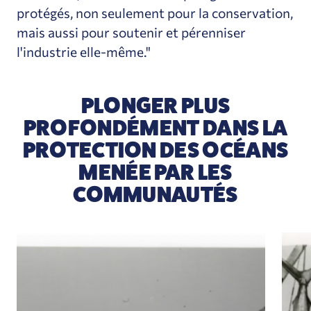
protégés, non seulement pour la conservation,
mais aussi pour soutenir et pérenniser
l'industrie elle-même."
PLONGER PLUS
PROFONDÉMENT DANS LA
PROTECTION DES OCÉANS
MENÉE PAR LES
COMMUNAUTÉS
Qu'est-ce que le syndrome de la base de référenc
Revi