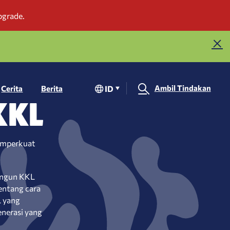
Ambil Tindakan
ID
Cerita
Berita
KKL
emperkuat
bangun KKL
entang cara
L yang
enerasi yang