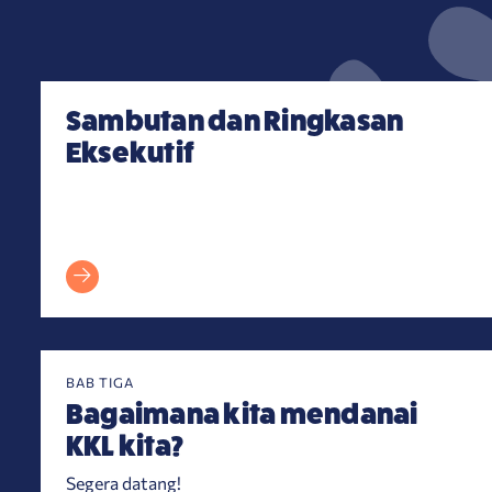
Sambutan dan Ringkasan Eksekutif
Sambutan dan Ringkasan
Eksekutif
BAB TIGA
Bagaimana kita mendanai
KKL kita?
Segera datang!