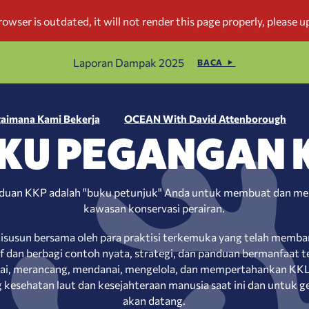
Laporan Dampak 2025
BACA
aimana Kami Bekerja
OCEAN With David Attenborough
KU PEGANGAN 
duan KKP adalah "buku petunjuk" Anda untuk membuat dan m
kawasan konservasi perairan.
disusun bersama oleh para praktisi terkemuka yang telah mem
if dan berbagi contoh nyata, strategi, dan panduan bermanfaat t
ai, merancang, mendanai, mengelola, dan mempertahankan KK
esehatan laut dan kesejahteraan manusia saat ini dan untuk g
akan datang.