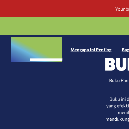
Mengapa Ini Penting
Bag
BU
Buku Pan
Buku ini 
yang efekt
menil
mendukung k