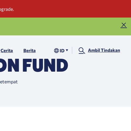
Ambil Tindakan
ID
Cerita
Berita
ON FUND
setempat