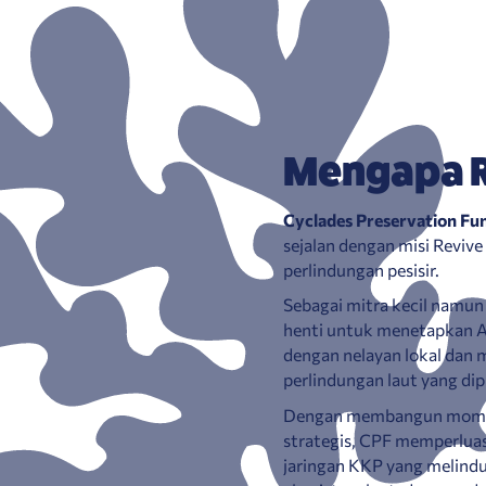
Mengapa 
Cyclades Preservation Fu
sejalan dengan misi Revi
perlindungan pesisir.
Sebagai mitra kecil namun 
henti untuk menetapkan 
dengan nelayan lokal dan m
perlindungan laut yang dip
Dengan membangun momen
strategis, CPF memperluas
jaringan KKP yang melind