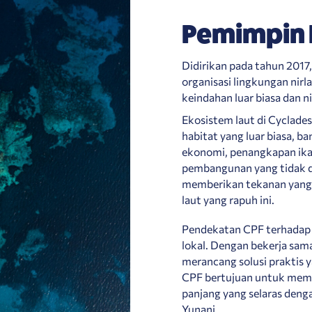
Pemimpin 
Didirikan pada tahun 2017
organisasi lingkungan nir
keindahan luar biasa dan n
Ekosistem laut di Cyclade
habitat yang luar biasa, 
ekonomi, penangkapan ika
pembangunan yang tidak d
memberikan tekanan yang 
laut yang rapuh ini.
Pendekatan CPF terhadap 
lokal. Dengan bekerja sa
merancang solusi praktis 
CPF bertujuan untuk mema
panjang yang selaras deng
Yunani.