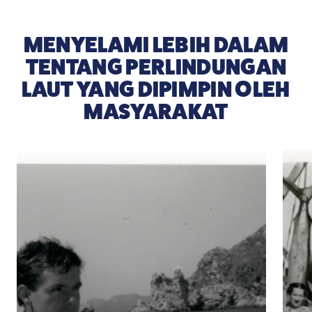
MENYELAMI LEBIH DALAM
TENTANG PERLINDUNGAN
LAUT YANG DIPIMPIN OLEH
MASYARAKAT
Apa Itu Sindrom Pergeseran Titik Acuan — Dan Me
Revi