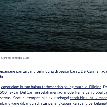
 Siargao, Jenderal Luna.
epanjang pantai yang terlindung di pesisir barat, Del Carmen ad
da.
i
cagar alam hutan bakau terbesar dan paling murni di Filipina
-De
4.500 hektar, Del Carmen telah menjadi model kemajuan global ya
ervasi. Saat ini, tempat ini diakui sebagai
cetak biru untuk mas
embang
yang dibangun di atas
penangkapan ikan yang berkelanju