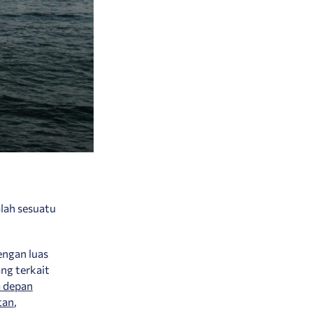
alah sesuatu
ngan luas
ng terkait
a depan
tan
,