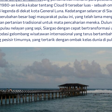
1980-an ketika kabar tentang Cloud 9 tersebar luas - sebuah 
i legenda di dekat kota General Luna. Kedatangan selancar di Si
rubahan besar bagi masyarakat pulau ini, yang telah lama men
an pertanian tradisional untuk mata pencaharian mereka. Dulu
ulau nelayan yang sepi, Siargao dengan cepat bertransformasi
asi gelombang wisatawan internasional yang terus bertambah
g pesisir timurnya, yang tertarik dengan ombak kelas dunia di pul