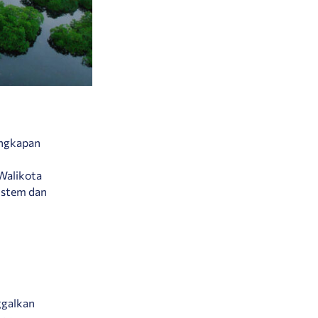
angkapan
 Walikota
istem dan
ggalkan