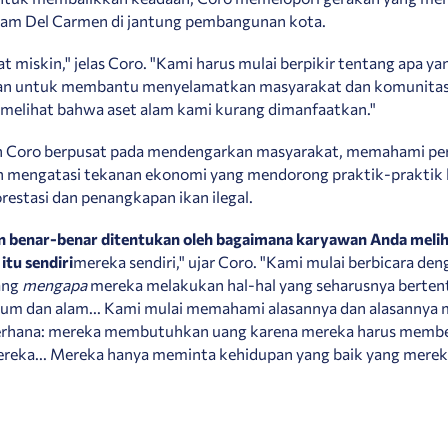
lam Del Carmen di jantung pembangunan kota.
t miskin," jelas Coro. "Kami harus mulai berpikir tentang apa ya
an untuk membantu menyelamatkan masyarakat dan komunitas
 melihat bahwa aset alam kami kurang dimanfaatkan."
 Coro berpusat pada mendengarkan masyarakat, memahami pe
n mengatasi tekanan ekonomi yang mendorong praktik-praktik
orestasi dan penangkapan ikan ilegal.
n benar-benar ditentukan oleh bagaimana karyawan Anda meli
itu sendiri
mereka sendiri," ujar Coro. "Kami mulai berbicara de
ang
mengapa
mereka melakukan hal-hal yang seharusnya berte
um dan alam... Kami mulai memahami alasannya dan alasannya 
erhana: mereka membutuhkan uang karena mereka harus memb
ereka... Mereka hanya meminta kehidupan yang baik yang mere