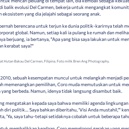
tuk mencari peluang di tempat lain, dia kembali sebagai kekua
di balik evolusi Del Carmen, bekerja untuk mengangkat komuni
ekosistem yang dia jelajahi sebagai seorang anak.
pernah berencana untuk terjun ke dunia politik-karirnya tela
orporat global. Namun, setiap kali ia pulang ke rumah dan meliha
a berjuang, ia bertanya, "Apa yang bisa saya lakukan untuk m
n kerabat saya?"
at Hutan Bakau Del Carmen, Filipina. Foto milik Bren Ang Photography.
 2010, sebuah kesempatan muncul untuk melangkah menjadi p
elah memenangkan pemilihan, Coro muda memutuskan untuk me
yang berbeda. Namun, idenya tidak langsung disambut baik.
ng mengatakan kepada saya bahwa memiliki agenda lingkungan
 diri politik... Saya bahkan diberitahu, 'Visi Anda mustahil,'" ke
ta, 'Ya, saya tahu-tetapi setidaknya cobalah untuk beberapa tah
ntuk membalikkan keadaan, Coro memelopori gerakan yang m