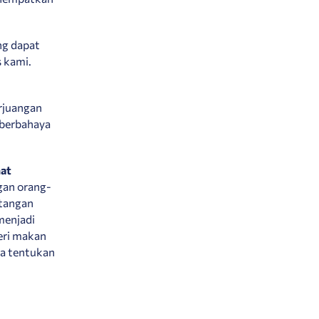
ng dapat
 kami.
rjuangan
 berbahaya
hat
ngan orang-
ntangan
menjadi
eri makan
ka tentukan