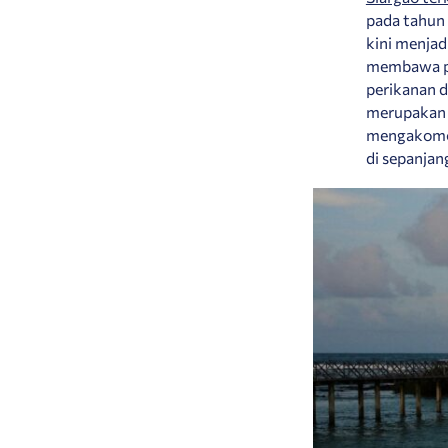
pada tahun 
kini menjad
membawa pe
perikanan d
merupakan p
mengakomod
di sepanjan