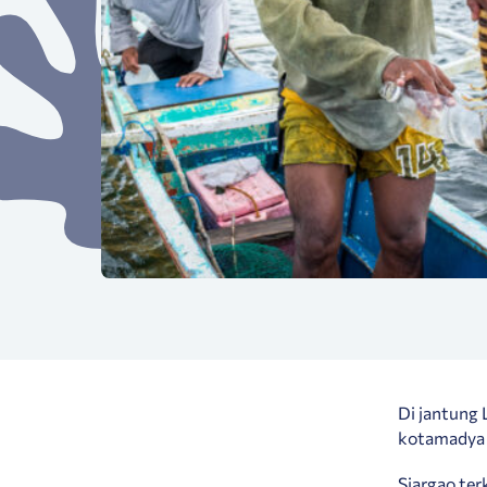
Di jantung 
kotamadya 
Siargao te