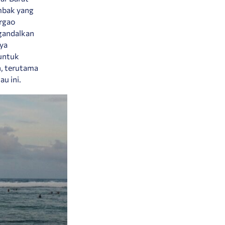
ombak yang
argao
gandalkan
nya
 untuk
, terutama
au ini.