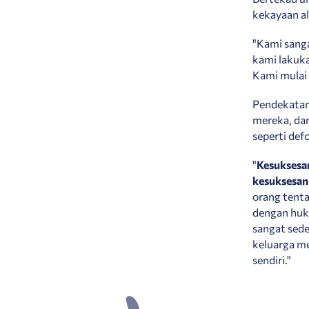
kekayaan a
"Kami sanga
kami lakuk
Kami mulai
Pendekatan
mereka, da
seperti def
"
Kesuksesa
kesuksesan 
orang tent
dengan huk
sangat sed
keluarga m
sendiri."