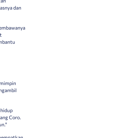
tan
tasnya dan
h membawanya
t
embantu
emimpin
ngambil
 hidup
nang Coro.
un."
enempatkan