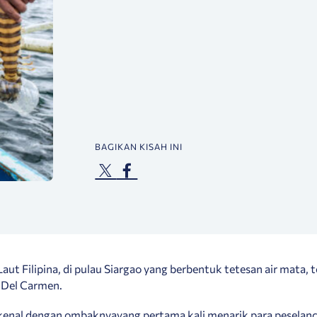
BAGIKAN KISAH INI
Laut Filipina, di pulau Siargao yang berbentuk tetesan air mata, 
Del Carmen.
rkenal dengan ombaknya
yang pertama kali menarik para peselanc