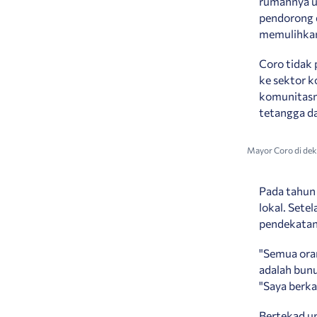
rumahnya un
pendorong 
memulihkan 
Coro tidak 
ke sektor k
komunitasny
tetangga da
Mayor Coro di dek
Pada tahun
lokal. Set
pendekatan 
"Semua ora
adalah bunuh
"Saya berka
Bertekad u