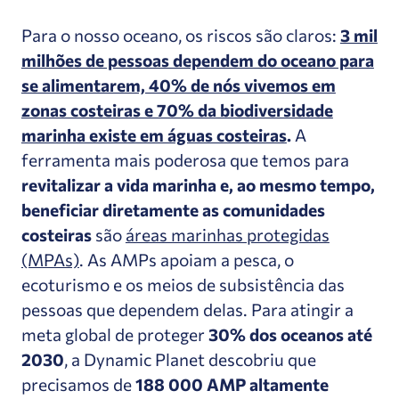
Para o nosso oceano, os riscos são claros:
3 mil
milhões de pessoas dependem do oceano para
se alimentarem, 40% de nós vivemos em
zonas costeiras e 70% da biodiversidade
marinha existe em águas costeiras
.
A
ferramenta mais poderosa que temos para
revitalizar a vida marinha e, ao mesmo tempo,
beneficiar diretamente as comunidades
costeiras
são
áreas marinhas protegidas
(MPAs)
. As AMPs apoiam a pesca, o
ecoturismo e os meios de subsistência das
pessoas que dependem delas. Para atingir a
meta global de proteger
30% dos oceanos até
2030
, a Dynamic Planet descobriu que
precisamos de
188 000 AMP altamente