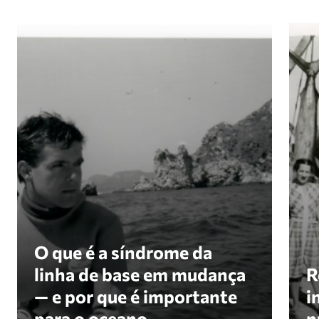
O que é a síndrome da linha de referência em mu
Revi
O que é a síndrome da
linha de base em mudança
R
— e por que é importante
i
para o oceano
n