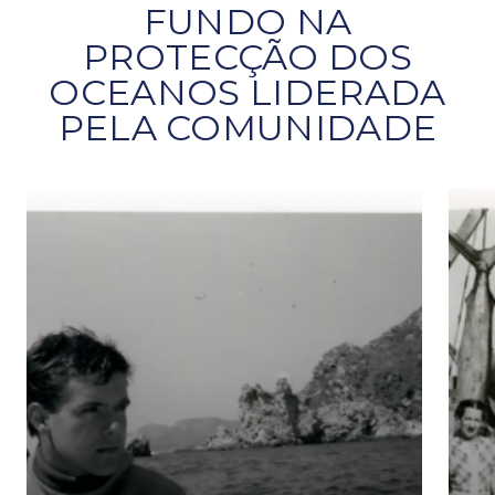
FUNDO NA
PROTECÇÃO DOS
OCEANOS LIDERADA
PELA COMUNIDADE
O que é a síndrome da linha de referência em mu
Revi