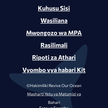
Kuhusu Sisi
Wasiliana
Mwongozo wa MPA
Rasilimali
Ripoti za Athari
Vyombo vya habari Kit
©Hakimiliki Revive Our Ocean
Masharti Yetu ya Matumizi ya
Bahari
Sera ya Faragha