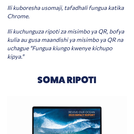
Ili kuboresha usomaji, tafadhali fungua katika
Chrome.
Ili kuchunguza ripoti za misimbo ya QR, bofya
kulia au gusa maandishi ya misimbo ya QR na
uchague "Fungua kiungo kwenye kichupo
kipya."
SOMA RIPOTI
Eneo-kazi