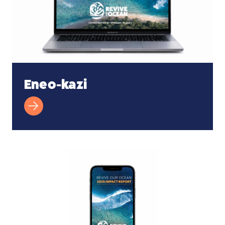
Eneo-kazi
Simu ya Mkononi