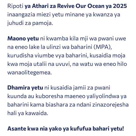
Ripoti
ya Athari za Revive Our Ocean ya 2025
inaangazia miezi yetu minane ya kwanza ya
juhudi za pamoja.
Maono yetu
ni kwamba kila mji wa pwani uwe
na eneo lake la ulinzi wa baharini (MPA),
kurudisha viumbe vya baharini, kusaidia moja
kwa moja utalii na uvuvi, na watu wa eneo hilo
wanaolitegemea.
Dhamira yetu
ni kusaidia jamii za pwani
kuunda au kuboresha maeneo yaliyolindwa ya
baharini kama biashara za ndani zinazorejesha
hali ya kawaida.
Asante kwa nia yako ya kufufua bahari yetu!