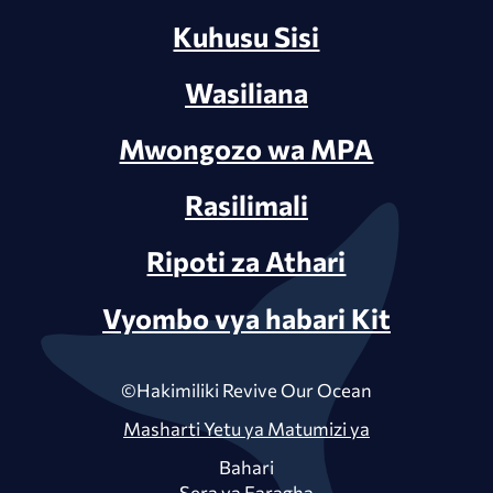
Kuhusu Sisi
Wasiliana
Mwongozo wa MPA
Rasilimali
Ripoti za Athari
Vyombo vya habari Kit
©Hakimiliki Revive Our Ocean
Masharti Yetu ya Matumizi ya
Bahari
Sera ya Faragha