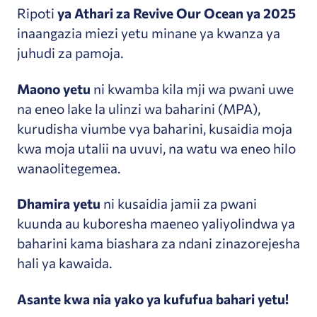
Ripoti
ya Athari za Revive Our Ocean ya 2025
inaangazia miezi yetu minane ya kwanza ya
juhudi za pamoja.
Maono yetu
ni kwamba kila mji wa pwani uwe
na eneo lake la ulinzi wa baharini (MPA),
kurudisha viumbe vya baharini, kusaidia moja
kwa moja utalii na uvuvi, na watu wa eneo hilo
wanaolitegemea.
Dhamira yetu
ni kusaidia jamii za pwani
kuunda au kuboresha maeneo yaliyolindwa ya
baharini kama biashara za ndani zinazorejesha
hali ya kawaida.
Asante kwa nia yako ya kufufua bahari yetu!