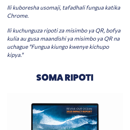
Ili kuboresha usomaji, tafadhali fungua katika
Chrome.
Ili kuchunguza ripoti za misimbo ya QR, bofya
kulia au gusa maandishi ya misimbo ya QR na
uchague "Fungua kiungo kwenye kichupo
kipya."
SOMA RIPOTI
Eneo-kazi