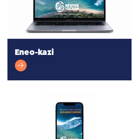
Eneo-kazi
Simu ya Mkononi