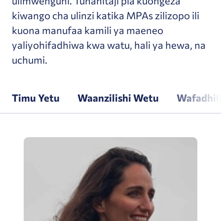
ulimwenguni. Tunahitaji pia kuongeza
kiwango cha ulinzi katika MPAs zilizopo ili
kuona manufaa kamili ya maeneo
yaliyohifadhiwa kwa watu, hali ya hewa, na
uchumi.
Timu Yetu
Waanzilishi Wetu
Wafadhil