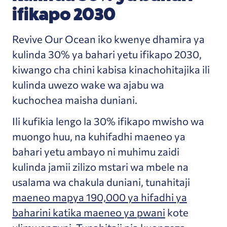
ifikapo 2030
Revive Our Ocean iko kwenye dhamira ya
kulinda 30% ya bahari yetu ifikapo 2030,
kiwango cha chini kabisa kinachohitajika ili
kulinda uwezo wake wa ajabu wa
kuchochea maisha duniani.
Ili kufikia lengo la 30% ifikapo mwisho wa
muongo huu, na kuhifadhi maeneo ya
bahari yetu ambayo ni muhimu zaidi
kulinda jamii zilizo mstari wa mbele na
usalama wa chakula duniani, tunahitaji
maeneo mapya 190,000 ya hifadhi ya
baharini katika maeneo ya pwani
kote