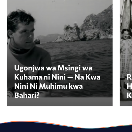
Ugonjwa wa Msingi wa
Kuhama ni Nini — Na Kwa
R
Nini Ni Muhimu kwa
H
Bahari?
K