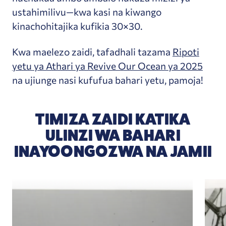
ustahimilivu—kwa kasi na kiwango
kinachohitajika kufikia 30×30.
Kwa maelezo zaidi, tafadhali tazama
Ripoti
yetu ya Athari ya Revive Our Ocean ya 2025
na ujiunge nasi kufufua bahari yetu, pamoja!
TIMIZA ZAIDI KATIKA
ULINZI WA BAHARI
INAYOONGOZWA NA JAMII
Ugonjwa wa Msingi wa Kuhama ni Nini — Na Kwa
Revi