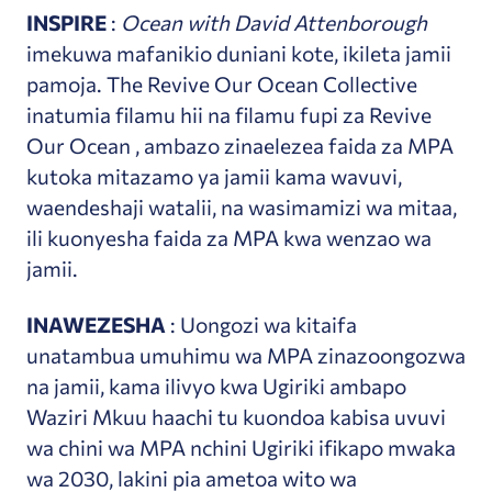
INSPIRE
:
Ocean with David Attenborough
imekuwa mafanikio duniani kote, ikileta jamii
pamoja. The Revive Our Ocean Collective
inatumia filamu hii na filamu fupi za Revive
Our Ocean , ambazo zinaelezea faida za MPA
kutoka mitazamo ya jamii kama wavuvi,
waendeshaji watalii, na wasimamizi wa mitaa,
ili kuonyesha faida za MPA kwa wenzao wa
jamii.
INAWEZESHA
: Uongozi wa kitaifa
unatambua umuhimu wa MPA zinazoongozwa
na jamii, kama ilivyo kwa Ugiriki ambapo
Waziri Mkuu haachi tu kuondoa kabisa uvuvi
wa chini wa MPA nchini Ugiriki ifikapo mwaka
wa 2030, lakini pia ametoa wito wa