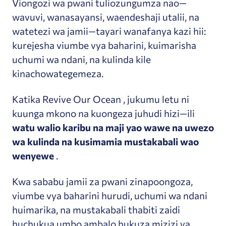
Viongozi wa pwani tuliozungumza nao—
wavuvi, wanasayansi, waendeshaji utalii, na
watetezi wa jamii—tayari wanafanya kazi hii:
kurejesha viumbe vya baharini, kuimarisha
uchumi wa ndani, na kulinda kile
kinachowategemeza.
Katika Revive Our Ocean , jukumu letu ni
kuunga mkono na kuongeza juhudi hizi—ili
watu walio karibu na maji yao wawe na uwezo
wa kulinda na kusimamia mustakabali wao
wenyewe
.
Kwa sababu jamii za pwani zinapoongoza,
viumbe vya baharini hurudi, uchumi wa ndani
huimarika, na mustakabali thabiti zaidi
huchukua umbo ambalo hukuza mizizi ya