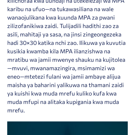
kilichofaa kwa uundaji na utekelezaji wa MPA
karibu na ufuo—na tukawasiliana na wale
wanaojulikana kwa kuunda MPA za pwani
zilizofanikiwa zaidi. Tulijadili hadithi zao za
asili, mahitaji ya sasa, na jinsi zingeongezeka
hadi 30×30 katika nchi zao. Ilikuwa ya kuvutia
kusikia kwamba kila MPA ilianzishwa na
mratibu wa jamii mwenye shauku na kujitolea
—mvuvi, mwanamazingira, msimamizi wa
eneo—mtetezi fulani wa jamii ambaye alijua
maisha ya baharini yalikuwa na thamani zaidi
ya kuishi kwa muda mrefu kuliko kufa kwa
muda mfupi na alitaka kupigania kwa muda
mrefu.