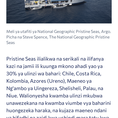
Meli ya utafiti ya National Geographic Pristine Seas, Argo.
Picha na Steve Spence, The National Geographic Pristine
Seas
Pristine Seas ilialikwa na serikali na ilifanya
kazi na jamii ili kuunga mkono ahadi yao ya
30% ya ulinzi wa bahari: Chile, Costa Rica,
Kolombia, Azores (Ureno), Maeneo ya
Ng'ambo ya Uingereza, Shelisheli, Palau, na
Niue. Walionyesha kwamba ulinzi mkubwa
unawezekana na kwamba viumbe vya baharini
huongezeka haraka, na kujaza maeneo ndani
ya hifadhi na zaidi kwa ushindi mara tatu kwa