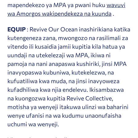
mapendekezo ya MPA ya pwani huku
wavuvi
wa Amorgos wakipendekeza na kuunda
.
EQUIP
: Revive Our Ocean inashirikiana katika
kutengeneza zana, mwongozo na rasilimali za
vitendo ili kusaidia jamii kupitia kila hatua ya
uundaji na utekelezaji wa MPA, ikiwa ni
pamoja na nani anapaswa kushiriki, jinsi MPA
inavyopaswa kubuniwa, kutekelezwa, na
kufuatiliwa kwa muda, na jinsi inavyoweza
kufadhiliwa kwa njia endelevu. Ikisambazwa
na kuongozwa kupitia Revive Collective,
motisha ya wenyeji itakuwa ulinzi wa baharini
wenye ufanisi na wa kudumu unaonufaisha
uchumi wa wenyeji.