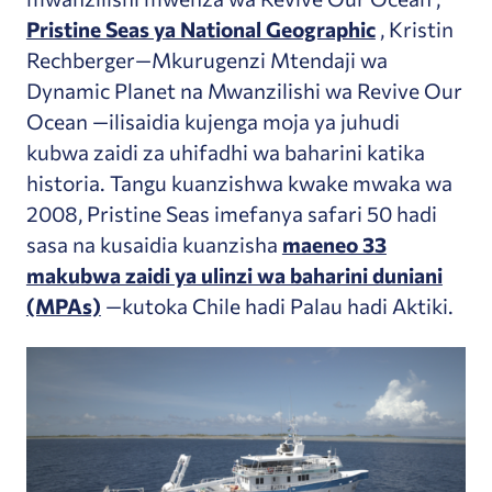
Pristine Seas ya National Geographic
, Kristin
Rechberger—Mkurugenzi Mtendaji wa
Dynamic Planet na Mwanzilishi wa Revive Our
Ocean —ilisaidia kujenga moja ya juhudi
kubwa zaidi za uhifadhi wa baharini katika
historia. Tangu kuanzishwa kwake mwaka wa
2008, Pristine Seas imefanya safari 50 hadi
sasa na kusaidia kuanzisha
maeneo 33
makubwa zaidi ya ulinzi wa baharini duniani
(MPAs)
—kutoka Chile hadi Palau hadi Aktiki.