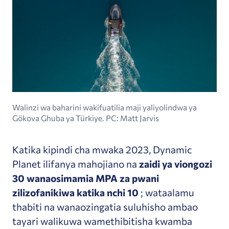
Walinzi wa baharini wakifuatilia maji yaliyolindwa ya
Gökova Ghuba ya Türkiye. PC: Matt Jarvis
Katika kipindi cha mwaka 2023, Dynamic
Planet ilifanya mahojiano na
zaidi ya viongozi
30 wanaosimamia MPA za pwani
zilizofanikiwa katika nchi 10
; wataalamu
thabiti na wanaozingatia suluhisho ambao
tayari walikuwa wamethibitisha kwamba