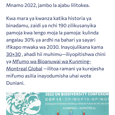
Mnamo 2022, jambo la ajabu lilitokea.
Kwa mara ya kwanza katika historia ya
binadamu, zaidi ya nchi 190 zilikusanyika
pamoja kwa lengo moja la pamoja: kulinda
angalau 30% ya ardhi na bahari ya sayari
ifikapo mwaka wa 2030. Inayojulikana kama
30×30
, ahadi hii muhimu—iliyopitishwa chini
ya
Mfumo wa Bioanuwai wa Kunming-
Montreal Global
—ilitoa ramani ya kurejesha
mifumo asilia inayodumisha uhai wote
Duniani.