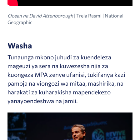
Ocean na David Attenborough
| Trela ​​Rasmi | National
Geographic
Washa
Tunaunga mkono juhudi za kuendeleza
mageuzi ya sera na kuwezesha njia za
kuongeza MPA zenye ufanisi, tukifanya kazi
pamoja na viongozi wa mitaa, mashirika, na
harakati za kuharakisha mapendekezo
yanayoendeshwa na jamii.