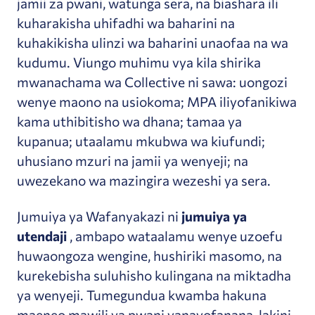
jamii za pwani, watunga sera, na biashara ili
kuharakisha uhifadhi wa baharini na
kuhakikisha ulinzi wa baharini unaofaa na wa
kudumu. Viungo muhimu vya kila shirika
mwanachama wa Collective ni sawa: uongozi
wenye maono na usiokoma; MPA iliyofanikiwa
kama uthibitisho wa dhana; tamaa ya
kupanua; utaalamu mkubwa wa kiufundi;
uhusiano mzuri na jamii ya wenyeji; na
uwezekano wa mazingira wezeshi ya sera.
Jumuiya ya Wafanyakazi ni
jumuiya ya
utendaji
, ambapo wataalamu wenye uzoefu
huwaongoza wengine, hushiriki masomo, na
kurekebisha suluhisho kulingana na miktadha
ya wenyeji. Tumegundua kwamba hakuna
maeneo mawili ya pwani yanayofanana, lakini