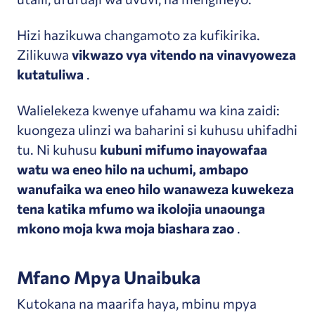
Hizi hazikuwa changamoto za kufikirika.
Zilikuwa
vikwazo vya vitendo na vinavyoweza
kutatuliwa
.
Walielekeza kwenye ufahamu wa kina zaidi:
kuongeza ulinzi wa baharini si kuhusu uhifadhi
tu.
Ni kuhusu
kubuni mifumo inayowafaa
watu wa eneo hilo na uchumi, ambapo
wanufaika wa eneo hilo wanaweza kuwekeza
tena katika mfumo wa ikolojia unaounga
mkono moja kwa moja biashara zao
.
Mfano Mpya Unaibuka
Kutokana na maarifa haya, mbinu mpya