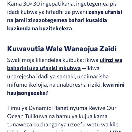
Kama 30×30 ingepatikana, ingetegemea pia
idadi kubwa ya
hifadhi za pwani
zenye ufanisi
na jamii zinazotegemea bahari kusaidia
kuziunda na kuzitekeleza
.
Kuwavutia Wale Wanaojua Zaidi
Swali moja liliendelea kuibuka: ikiwa
ulinzi wa
baharini una ufanisi mkubwa
—ikiwa
unarejesha idadi ya samaki, unaimarisha
mifumo ikolojia, na unaboresha riziki,
kwa nini
haujaongezeka?
Timu ya Dynamic Planet nyuma Revive Our
Ocean Tulikuwa na hamu ya kujua kama
tunaweza kuchanganya uzoefu wetu wa kile