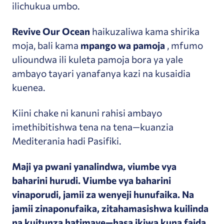
ilichukua umbo.
Revive Our Ocean
haikuzaliwa kama shirika
moja, bali kama
mpango wa pamoja
, mfumo
ulioundwa ili kuleta pamoja bora ya yale
ambayo tayari yanafanya kazi na kusaidia
kuenea.
Kiini chake ni kanuni rahisi ambayo
imethibitishwa tena na tena—kuanzia
Mediterania hadi Pasifiki.
Maji ya pwani yanalindwa, viumbe vya
baharini hurudi. Viumbe vya baharini
vinaporudi, jamii za wenyeji hunufaika. Na
jamii zinaponufaika, zitahamasishwa kuilinda
na kuitunza hatimaye—hasa ikiwa kuna faida