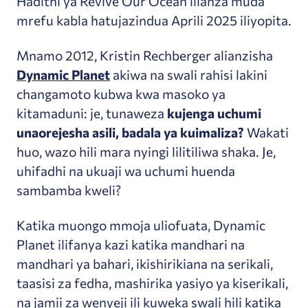
Hadithi ya Revive Our Ocean ilianza muda
mrefu kabla hatujazindua Aprili 2025 iliyopita.
Mnamo 2012, Kristin Rechberger alianzisha
Dynamic Planet
akiwa na swali rahisi lakini
changamoto kubwa kwa masoko ya
kitamaduni: je, tunaweza
kujenga uchumi
unaorejesha asili, badala ya kuimaliza?
Wakati
huo, wazo hili mara nyingi lilitiliwa shaka. Je,
uhifadhi na ukuaji wa uchumi huenda
sambamba kweli?
Katika muongo mmoja uliofuata, Dynamic
Planet ilifanya kazi katika mandhari na
mandhari ya bahari, ikishirikiana na serikali,
taasisi za fedha, mashirika yasiyo ya kiserikali,
na jamii za wenyeji ili kuweka swali hili katika