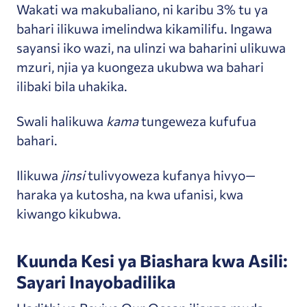
Wakati wa makubaliano, ni karibu 3% tu ya
bahari ilikuwa imelindwa kikamilifu. Ingawa
sayansi iko wazi, na ulinzi wa baharini ulikuwa
mzuri, njia ya kuongeza ukubwa wa bahari
ilibaki bila uhakika.
Swali halikuwa
kama
tungeweza kufufua
bahari.
Ilikuwa
jinsi
tulivyoweza kufanya hivyo—
haraka ya kutosha, na kwa ufanisi, kwa
kiwango kikubwa.
Kuunda Kesi ya Biashara kwa Asili:
Sayari Inayobadilika