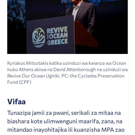
Kyriakos Mitsotakis katika uzinduzi wa kwanza wa Ocean
huko Athens akiwa na David Attenborough na uzinduzi wa
Revive Our Ocean Ugiriki. PC: the Cyclades Preservation
Fund (CPF)
Vifaa
Tunazipa jamii za pwani, serikali za mitaa na
biashara kote ulimwenguni maarifa, zana, na
mitandao inayohitajika ili kuanzisha MPA zao