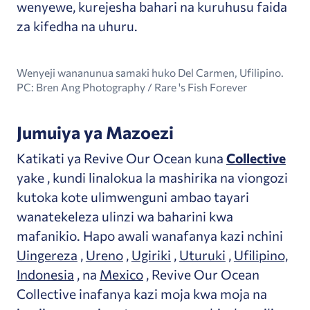
wenyewe, kurejesha bahari na kuruhusu faida
za kifedha na uhuru.
Wenyeji wananunua samaki huko Del Carmen, Ufilipino.
PC: Bren Ang Photography / Rare 's Fish Forever
Jumuiya ya Mazoezi
Katikati ya Revive Our Ocean kuna
Collective
yake
, kundi linalokua la mashirika na viongozi
kutoka kote ulimwenguni ambao tayari
wanatekeleza ulinzi wa baharini kwa
mafanikio. Hapo awali wanafanya kazi nchini
Uingereza
,
Ureno
,
Ugiriki
,
Uturuki
,
Ufilipino,
Indonesia
, na
Mexico
, Revive Our Ocean
Collective inafanya kazi moja kwa moja na