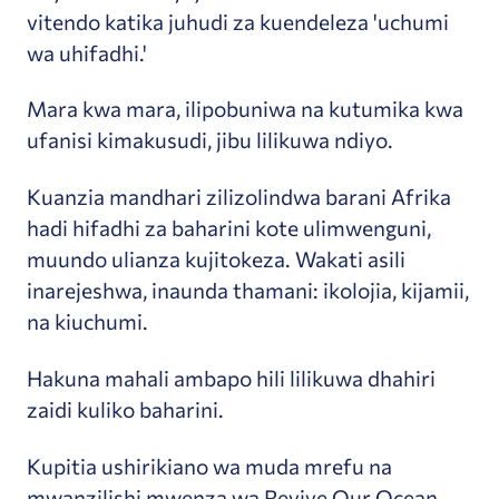
vitendo katika juhudi za kuendeleza 'uchumi
wa uhifadhi.'
Mara kwa mara, ilipobuniwa na kutumika kwa
ufanisi kimakusudi, jibu lilikuwa ndiyo.
Kuanzia mandhari zilizolindwa barani Afrika
hadi hifadhi za baharini kote ulimwenguni,
muundo ulianza kujitokeza. Wakati asili
inarejeshwa, inaunda thamani: ikolojia, kijamii,
na kiuchumi.
Hakuna mahali ambapo hili lilikuwa dhahiri
zaidi kuliko baharini.
Kupitia ushirikiano wa muda mrefu na
mwanzilishi mwenza wa Revive Our Ocean ,