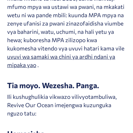
mfumo mpya wa ustawi wa pwani, na mkakati
wetu ni wa pande mbili: kuunda MPA mpya na
zenye ufanisi za pwani zinazofaidisha viumbe
vya baharini, watu, uchumi, na hali yetu ya
hewa; kuboresha MPA zilizopo kwa
kukomesha vitendo vya uvuvi hatari kama vile
uvuvi wa samaki wa chini ya ardhi ndani ya
mipaka yao
.
Tia moyo. Wezesha. Panga.
Ili kushughulikia vikwazo vilivyotambuliwa,
Revive Our Ocean imejengwa kuzunguka
nguzo tatu: