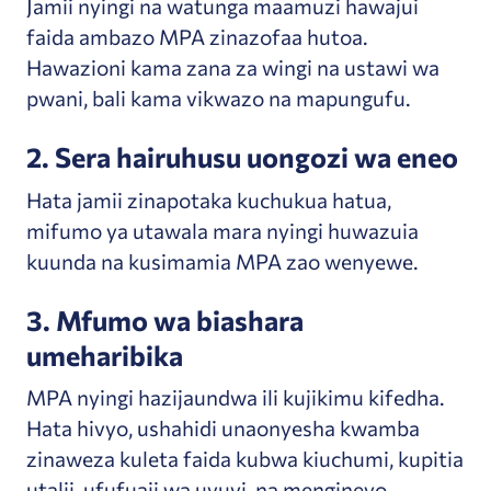
Jamii nyingi na watunga maamuzi hawajui
faida ambazo MPA zinazofaa hutoa.
Hawazioni kama zana za wingi na ustawi wa
pwani, bali kama vikwazo na mapungufu.
2. Sera hairuhusu uongozi wa eneo
Hata jamii zinapotaka kuchukua hatua,
mifumo ya utawala mara nyingi huwazuia
kuunda na kusimamia MPA zao wenyewe.
3. Mfumo wa biashara
umeharibika
MPA nyingi hazijaundwa ili kujikimu kifedha.
Hata hivyo, ushahidi unaonyesha kwamba
zinaweza kuleta faida kubwa kiuchumi, kupitia
utalii, ufufuaji wa uvuvi, na mengineyo.