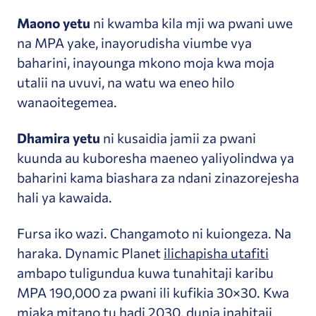
Maono yetu
ni kwamba kila mji wa pwani uwe
na MPA yake, inayorudisha viumbe vya
baharini, inayounga mkono moja kwa moja
utalii na uvuvi, na watu wa eneo hilo
wanaoitegemea.
Dhamira yetu
ni kusaidia jamii za pwani
kuunda au kuboresha maeneo yaliyolindwa ya
baharini kama biashara za ndani zinazorejesha
hali ya kawaida.
Fursa iko wazi. Changamoto ni kuiongeza. Na
haraka. Dynamic Planet
ilichapisha utafiti
ambapo tuligundua kuwa tunahitaji karibu
MPA 190,000 za pwani ili kufikia 30×30. Kwa
miaka mitano tu hadi 2030, dunia inahitaji