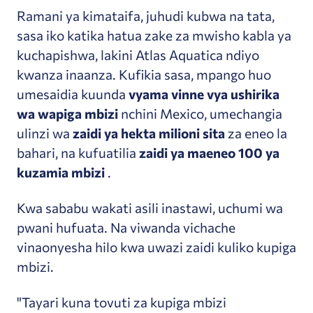
Ramani ya kimataifa, juhudi kubwa na tata,
sasa iko katika hatua zake za mwisho kabla ya
kuchapishwa, lakini Atlas Aquatica ndiyo
kwanza inaanza. Kufikia sasa, mpango huo
umesaidia kuunda
vyama vinne vya ushirika
wa wapiga mbizi
nchini Mexico, umechangia
ulinzi wa
zaidi ya hekta milioni sita
za eneo la
bahari, na kufuatilia
zaidi ya maeneo 100 ya
kuzamia mbizi
.
Kwa sababu wakati asili inastawi, uchumi wa
pwani hufuata. Na viwanda vichache
vinaonyesha hilo kwa uwazi zaidi kuliko kupiga
mbizi.
"Tayari kuna tovuti za kupiga mbizi