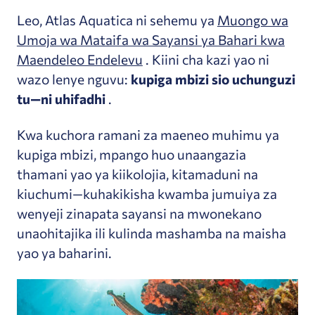
Leo, Atlas Aquatica ni sehemu ya
Muongo wa
Umoja wa Mataifa wa Sayansi ya Bahari kwa
Maendeleo Endelevu
. Kiini cha kazi yao ni
wazo lenye nguvu:
kupiga mbizi sio uchunguzi
tu—ni uhifadhi
.
Kwa kuchora ramani za maeneo muhimu ya
kupiga mbizi, mpango huo unaangazia
thamani yao ya kiikolojia, kitamaduni na
kiuchumi—kuhakikisha kwamba jumuiya za
wenyeji zinapata sayansi na mwonekano
unaohitajika ili kulinda mashamba na maisha
yao ya baharini.