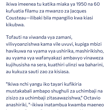
ikiwa imeenea tu katika miaka ya 1950 na 60
kufuatia filamu za mwanzo za Jacques
Cousteau—ilibaki bila mpangilio kwa kiasi
kikubwa.
Tofauti na viwanda vya zamani,
vilivyoanzishwa kama vile uvuvi, kupiga mbizi
havikuwa na vyama vya ushirika, mashirikisho,
au vyama vya wafanyakazi ambavyo vinaweza
kujihusisha na sera, kuathiri ulinzi wa baharini,
au kukuza sauti zao za kisiasa.
"Ikiwa nchi yangu iko tayari kufikiria
mustakabali ambapo shughuli za uchimbaji na
zisizo za uchimbaji zitasawazishwa," Octavio
anashiriki, "-ikiwa inatambua kwamba maeneo