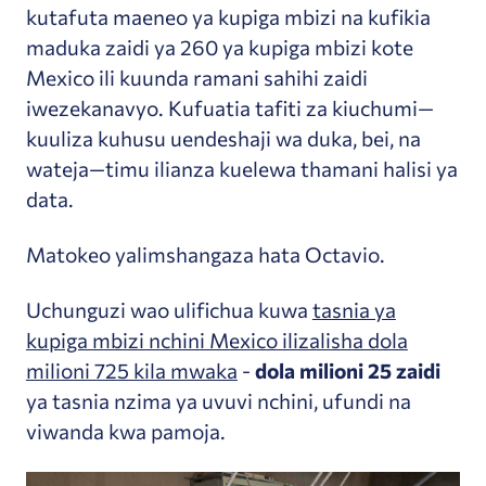
kutafuta maeneo ya kupiga mbizi na kufikia
maduka zaidi ya 260 ya kupiga mbizi kote
Mexico ili kuunda ramani sahihi zaidi
iwezekanavyo. Kufuatia tafiti za kiuchumi—
kuuliza kuhusu uendeshaji wa duka, bei, na
wateja—timu ilianza kuelewa thamani halisi ya
data.
Matokeo yalimshangaza hata Octavio.
Uchunguzi wao ulifichua kuwa
tasnia ya
kupiga mbizi nchini Mexico ilizalisha dola
milioni 725 kila mwaka
-
dola milioni 25 zaidi
ya tasnia nzima ya uvuvi nchini, ufundi na
viwanda kwa pamoja.