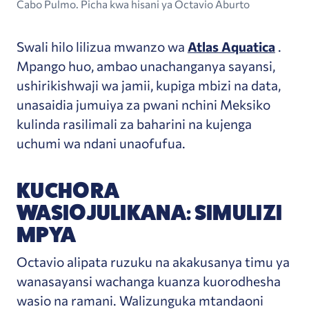
Cabo Pulmo. Picha kwa hisani ya Octavio Aburto
Swali hilo lilizua mwanzo wa
Atlas Aquatica
.
Mpango huo, ambao unachanganya sayansi,
ushirikishwaji wa jamii, kupiga mbizi na data,
unasaidia jumuiya za pwani nchini Meksiko
kulinda rasilimali za baharini na kujenga
uchumi wa ndani unaofufua.
KUCHORA
WASIOJULIKANA: SIMULIZI
MPYA
Octavio alipata ruzuku na akakusanya timu ya
wanasayansi wachanga kuanza kuorodhesha
wasio na ramani. Walizunguka mtandaoni