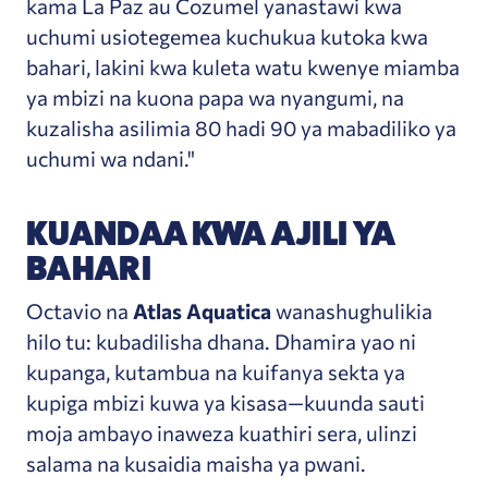
kama La Paz au Cozumel yanastawi kwa
uchumi usiotegemea kuchukua kutoka kwa
bahari, lakini kwa kuleta watu kwenye miamba
ya mbizi na kuona papa wa nyangumi, na
kuzalisha asilimia 80 hadi 90 ya mabadiliko ya
uchumi wa ndani."
KUANDAA KWA AJILI YA
BAHARI
Octavio na
Atlas Aquatica
wanashughulikia
hilo tu: kubadilisha dhana. Dhamira yao ni
kupanga, kutambua na kuifanya sekta ya
kupiga mbizi kuwa ya kisasa—kuunda sauti
moja ambayo inaweza kuathiri sera, ulinzi
salama na kusaidia maisha ya pwani.