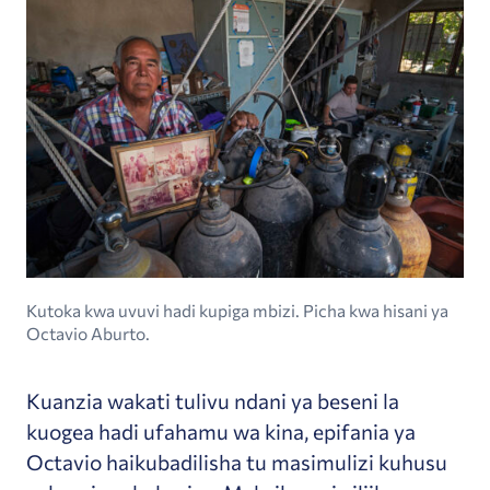
Kutoka kwa uvuvi hadi kupiga mbizi. Picha kwa hisani ya
Octavio Aburto.
Kuanzia wakati tulivu ndani ya beseni la
kuogea hadi ufahamu wa kina, epifania ya
Octavio haikubadilisha tu masimulizi kuhusu