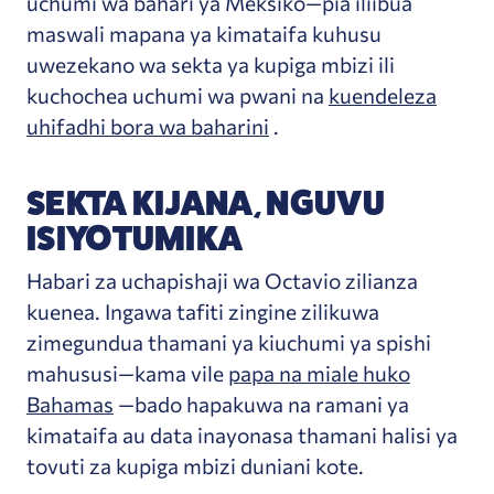
uchumi wa bahari ya Meksiko—pia iliibua
maswali mapana ya kimataifa kuhusu
uwezekano wa sekta ya kupiga mbizi ili
kuchochea uchumi wa pwani na
kuendeleza
uhifadhi bora wa baharini
.
SEKTA KIJANA, NGUVU
ISIYOTUMIKA
Habari za uchapishaji wa Octavio zilianza
kuenea. Ingawa tafiti zingine zilikuwa
zimegundua thamani ya kiuchumi ya spishi
mahususi—kama vile
papa na miale huko
Bahamas
—bado hapakuwa na ramani ya
kimataifa au data inayonasa thamani halisi ya
tovuti za kupiga mbizi duniani kote.