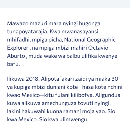
Mawazo mazuri mara nyingi hugonga
tunapoyatarajia. Kwa mwanasayansi,
mhifadhi, mpiga picha,
National Geographic
Explorer
, na mpiga mbizi mahiri
Octavio
Aburto
, muda wake wa balbu ulifika kwenye
bafu.
Ilikuwa 2018. Alipotafakari zaidi ya miaka 30
ya kupiga mbizi duniani kote—hasa kote nchini
kwao Mexico—kitu fulani kilibofya. Aligundua
kuwa alikuwa amechunguza tovuti nyingi,
lakini hakuwahi kuona ramani moja yao. Sio
kwa Mexico. Sio kwa ulimwengu.