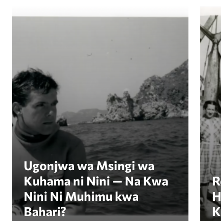
Ugonjwa wa Msingi wa Kuhama ni Nini — Na Kwa
Revi
Ugonjwa wa Msingi wa
Kuhama ni Nini — Na Kwa
R
Nini Ni Muhimu kwa
H
Bahari?
K