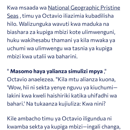
Kwa msaada wa
National Geographic Pristine
Seas
, timu ya Octavio iliazimia kubadilisha
hilo. Walizunguka wavuti kwa maduka na
biashara za kupiga mbizi kote ulimwenguni,
huku wakihesabu thamani ya kila mwaka ya
uchumi wa ulimwengu wa tasnia ya kupiga
mbizi kwa utalii wa baharini.
"
Masomo haya yalianza simulizi mpya
,"
Octavio anaelezea. "Kila mtu alianza kuona,
'Wow, hii ni sekta yenye nguvu ya kiuchumi—
lakini kwa kweli haishiriki katika uhifadhi wa
bahari.' Na tukaanza kujiuliza: Kwa nini?
Kile ambacho timu ya Octavio iligundua ni
kwamba sekta ya kupiga mbizi—ingali changa,