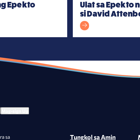
ng Epekto
Ulat sa Epekto 
si David Atten
Tungkol sa Amin
ra sa