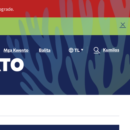
Kumilos
TL
Mga Kwento
Balita
KTO