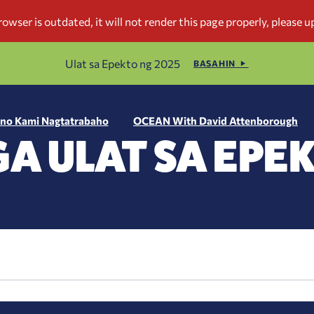
Ulat sa Epekto ng 2025
BASAHIN
no Kami Nagtatrabaho
OCEAN With David Attenborough
A ULAT SA EPE