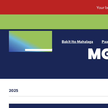
Bakit Ito Mahalaga
Paa
MG
2025