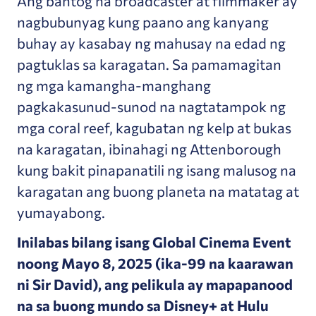
Ang bantog na broadcaster at filmmaker ay
nagbubunyag kung paano ang kanyang
buhay ay kasabay ng mahusay na edad ng
pagtuklas sa karagatan. Sa pamamagitan
ng mga kamangha-manghang
pagkakasunud-sunod na nagtatampok ng
mga coral reef, kagubatan ng kelp at bukas
na karagatan, ibinahagi ng Attenborough
kung bakit pinapanatili ng isang malusog na
karagatan ang buong planeta na matatag at
yumayabong.
Inilabas bilang isang Global Cinema Event
noong Mayo 8, 2025 (ika-99 na kaarawan
ni Sir David), ang pelikula ay mapapanood
na sa buong mundo sa Disney+ at Hulu