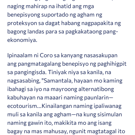
naging mahirap na ihatid ang mga
benepisyong suportado ng agham ng
proteksyon sa dagat habang nagpapakita ng
bagong landas para sa pagkakataong pang-
ekonomiya.
Ipinaalam ni Coro sa kanyang nasasakupan
ang pangmatagalang benepisyo ng paghihigpit
sa pangingisda. Tiniyak niya sa kanila, na
nagsasabing, "Samantala, hayaan mo kaming
ibahagi sa iyo na mayroong alternatibong
kabuhayan na maaari naming paunlarin—
ecotourism...Kinailangan naming ipaliwanag
muli sa kanila ang agham—na kung sisimulan
naming gawin ito, makikita mo ang isang
bagay na mas mahusay, ngunit magtatagal ito