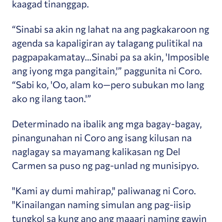
kaagad tinanggap.
“Sinabi sa akin ng lahat na ang pagkakaroon ng
agenda sa kapaligiran ay talagang pulitikal na
pagpapakamatay…Sinabi pa sa akin, 'Imposible
ang iyong mga pangitain,'” paggunita ni Coro.
“Sabi ko, 'Oo, alam ko—pero subukan mo lang
ako ng ilang taon.'”
Determinado na ibalik ang mga bagay-bagay,
pinangunahan ni Coro ang isang kilusan na
naglagay sa mayamang kalikasan ng Del
Carmen sa puso ng pag-unlad ng munisipyo.
"Kami ay dumi mahirap," paliwanag ni Coro.
"Kinailangan naming simulan ang pag-iisip
tungkol sa kung ano ang maaari naming gawin