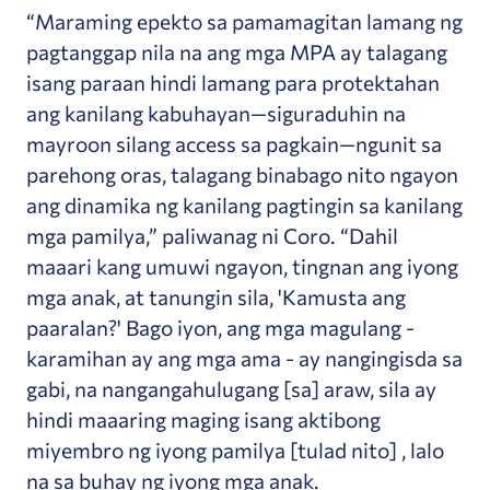
“Maraming epekto sa pamamagitan lamang ng
pagtanggap nila na ang mga MPA ay talagang
isang paraan hindi lamang para protektahan
ang kanilang kabuhayan—siguraduhin na
mayroon silang access sa pagkain—ngunit sa
parehong oras, talagang binabago nito ngayon
ang dinamika ng kanilang pagtingin sa kanilang
mga pamilya,” paliwanag ni Coro. “Dahil
maaari kang umuwi ngayon, tingnan ang iyong
mga anak, at tanungin sila, 'Kamusta ang
paaralan?' Bago iyon, ang mga magulang -
karamihan ay ang mga ama - ay nangingisda sa
gabi, na nangangahulugang [sa] araw, sila ay
hindi maaaring maging isang aktibong
miyembro ng iyong pamilya [tulad nito] , lalo
na sa buhay ng iyong mga anak.