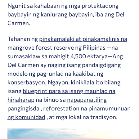
Ngunit sa kahabaan ng mga protektadong
baybayin ng kanlurang baybayin, iba ang Del
Carmen.
Tahanan ng
pinakamalaki at pinakamalinis na
mangrove forest reserve
ng Pilipinas
—na
sumasaklaw sa mahigit 4,500 ektarya—Ang
Del Carmen ay naging isang pandaigdigang
modelo ng pag-unlad na kaakibat ng
konserbasyon. Ngayon, kinikilala ito bilang
isang
blueprint para sa isang maunlad na
hinaharap
na binuo sa
napapanatiling
pangingisda
,
reforestation na pinamumunuan
ng komunidad
, at mga lokal na tradisyon.