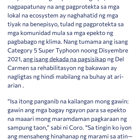
nagpapatunay na ang pagprotekta sa mga
lokal na ecosystem ay naghahatid ng mga
tiyak na benepisyo, tulad ng pagprotekta sa
mga komunidad mula sa mga epekto ng
pagbabago ng klima.
Nang tumama ang isang
Category 5 Super Typhoon noong Disyembre
2021,
ang isang dekada na pagsisikap
ng Del
Carmen
sa rehabilitasyon ng bakawan ay
nagligtas ng hindi mabilang na buhay at ari-
arian
.
“Isa itong panganib na kailangan mong gawin:
gawin ang mga bagay ngayon para sa epekto
na maaari mong maramdaman pagkaraan ng
sampung taon,” sabi ni Coro. "Sa tingin ko iyon
ang mensaheng hinahanap ng marami sa atin—