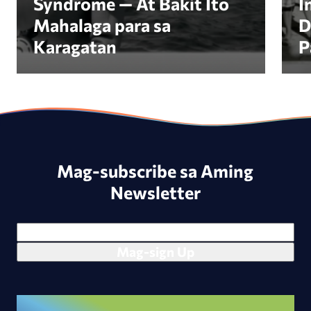
Syndrome — At Bakit Ito
I
Mahalaga para sa
D
Karagatan
P
Mag-subscribe sa Aming
Newsletter