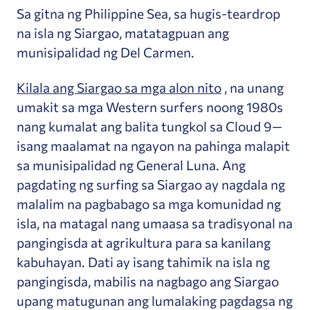
Sa gitna ng Philippine Sea, sa hugis-teardrop
na isla ng Siargao, matatagpuan ang
munisipalidad ng Del Carmen.
Kilala ang Siargao sa mga alon nito
, na unang
umakit sa mga Western surfers noong 1980s
nang kumalat ang balita tungkol sa Cloud 9—
isang maalamat na ngayon na pahinga malapit
sa munisipalidad ng General Luna. Ang
pagdating ng surfing sa Siargao ay nagdala ng
malalim na pagbabago sa mga komunidad ng
isla, na matagal nang umaasa sa tradisyonal na
pangingisda at agrikultura para sa kanilang
kabuhayan. Dati ay isang tahimik na isla ng
pangingisda, mabilis na nagbago ang Siargao
upang matugunan ang lumalaking pagdagsa ng