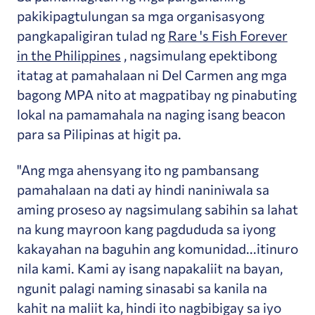
pakikipagtulungan sa mga organisasyong
pangkapaligiran tulad ng
Rare 's Fish Forever
in the Philippines
, nagsimulang epektibong
itatag at pamahalaan ni Del Carmen ang mga
bagong MPA nito at magpatibay ng pinabuting
lokal na pamamahala na naging isang beacon
para sa Pilipinas at higit pa.
"Ang mga ahensyang ito ng pambansang
pamahalaan na dati ay hindi naniniwala sa
aming proseso ay nagsimulang sabihin sa lahat
na kung mayroon kang pagdududa sa iyong
kakayahan na baguhin ang komunidad...itinuro
nila kami. Kami ay isang napakaliit na bayan,
ngunit palagi naming sinasabi sa kanila na
kahit na maliit ka, hindi ito nagbibigay sa iyo