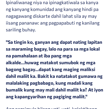
Ipinaliwanag niya na ipinagkatiwala sa kanya
ng kanyang komunidad ang kanyang hindi pa
nagagawang diskarte dahil lahat sila ay may
iisang pananaw: ang pagpapabuti ng kanilang
sariling buhay.
"Sa tingin ko, ganyan ang dapat nating lapitan
sa maraming bagay, lalo na para sa mga lokal
na pamahalaan at iba pang mga
alkalde...huwag matakot sumubok ng mga
bagong bagay...dapat kang maging maliksi
dahil maliit ka. Bakit ka natatakot gumawa ng
malalaking pagbabago, kung madali kang
bumalik kung may mali dahil maliit ka? At iyon
ang kapangyarihan ng pagiging maliit."
Ang nagsimula bilang unti-unti, kolektibong