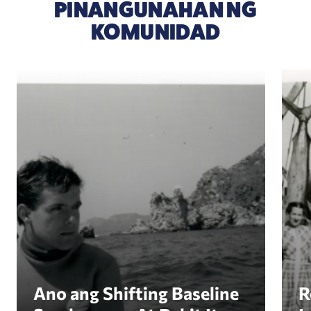
PINANGUNAHAN NG
KOMUNIDAD
Ano ang Shifting Baseline Syndrome — At Bakit 
Revi
Ano ang Shifting Baseline
R