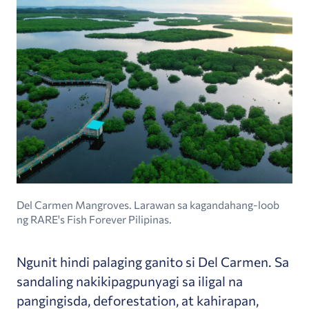
Del Carmen Mangroves. Larawan sa kagandahang-loob
ng RARE's Fish Forever Pilipinas.
Ngunit hindi palaging ganito si Del Carmen. Sa
sandaling nakikipagpunyagi sa iligal na
pangingisda, deforestation, at kahirapan,