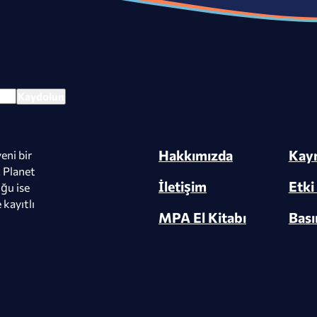
Hakkımızda
Kayn
yeni bir
 Planet
İletişim
Etki
ğu ise
 kayıtlı
MPA El Kitabı
Bası