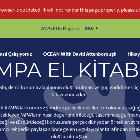
2025 Etki Raporu
OKU
asıl Çalışıyoruz
OCEAN With David Attenborough
Hikay
MPA EL KITAB
bı, deniz koruma alanlarının oluşturulması ve güçlendirilmesi iç
kılavuzunuzdur".
tkili MPA'lar kuran ve şimdi ve gelecek nesiller için okyanus sağlığ
stekleyen MPA'ların nasıl değerlendirileceği, tasarlanacağı, finans
ceği ve sürdürüleceği konusunda gerçek dünyadan örnekler, strat
ımcı rehberlik paylaşan önde gelen uygulayıcılar tarafından orta
oluşturulmuştur.