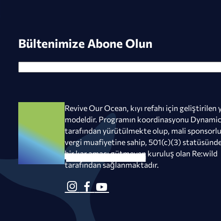
Bültenimize Abone Olun
Revive Our Ocean, kıyı refahı için geliştirilen 
modeldir. Programın koordinasyonu Dynamic
tarafından yürütülmekte olup, mali sponsorlu
vergi muafiyetine sahip, 501(c)(3) statüsünde
bir kar amacı gütmeyen kuruluş olan Re:wild
tarafından sağlanmaktadır.