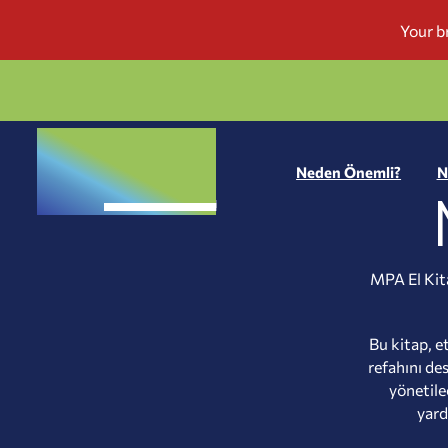
Neden Önemli?
N
MPA El Kita
Bu kitap, e
refahını de
yönetile
yard