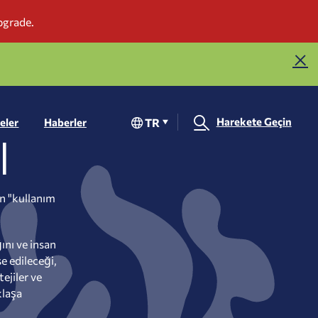
Harekete Geçin
TR
eler
Haberler
I
in "kullanım
ını ve insan
e edileceği,
ejiler ve
klaşa