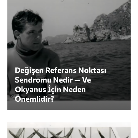
Değişen Referans Noktası
Sendromu Nedir — Ve
Okyanus İçin Neden
Önemlidir?
Revive Our Ocean , "Our Sea in a Lifetime" Kam