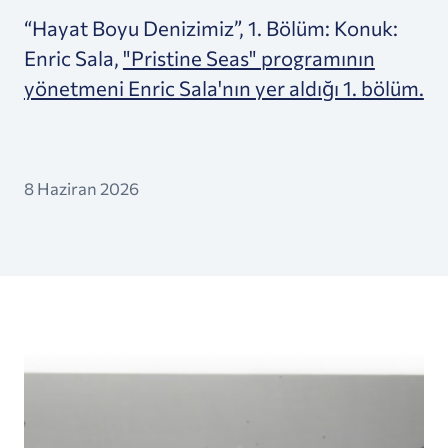
“Hayat Boyu Denizimiz”, 1. Bölüm: Konuk:
Enric Sala,
"Pristine Seas" programının
yönetmeni Enric Sala'nın yer aldığı 1. bölüm.
8 Haziran 2026
Değişen Referans Noktası Sendromu Nedir — Ve 