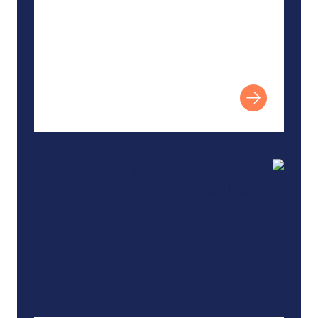
آثار فقدان التنوع البيولوجي على خدمات النظام الإيكو