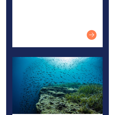
دراسة: مسار لحماية 30% من المياه الساحلية بحلول عام 2030