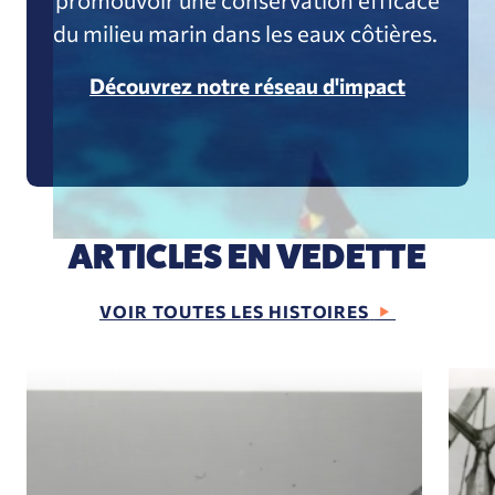
du milieu marin dans les eaux côtières.
Découvrez notre réseau d'impact
ARTICLES EN VEDETTE
VOIR TOUTES LES HISTOIRES
Qu'est-ce que le syndrome de la base de référenc
Revi