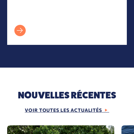
NOUVELLES RÉCENTES
VOIR TOUTES LES ACTUALITÉS
Lettre d'information « Revive Our Ocean 2026
La pê