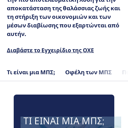
αποκατάσταση της θαλάσσιας ζωής και
τη στήριξη των οικονομιών και των
μέσων διαβίωσης που εξαρτώνται από
αυτήν.
Διαβάστε το Εγχειρίδιο της ΟΧΕ
Τι είναι μια ΜΠΣ;
Οφέλη των ΜΠΣ
Π
ΤΙ ΕΊΝΑΙ ΜΙΑ ΜΠΣ;