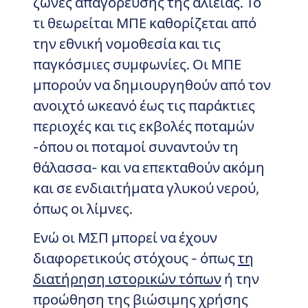
ζώνες απαγόρευσης της αλιείας. Το
τι θεωρείται ΜΠΕ καθορίζεται από
την εθνική νομοθεσία και τις
παγκόσμιες συμφωνίες. Οι ΜΠΕ
μπορούν να δημιουργηθούν από τον
ανοιχτό ωκεανό έως τις παράκτιες
περιοχές και τις εκβολές ποταμών
-όπου οι ποταμοί συναντούν τη
θάλασσα- και να επεκταθούν ακόμη
και σε ενδιαιτήματα γλυκού νερού,
όπως οι λίμνες.
Ενώ οι ΜΣΠ μπορεί να έχουν
διαφορετικούς στόχους - όπως
τη
διατήρηση ιστορικών τόπων
ή την
προώθηση της βιώσιμης χρήσης