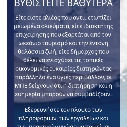
ΒΥΘΙΣΤΕΊΤΕ ΒΑΘΎΤΕΡΑ
Είτε είστε αλιέας που αντιμετωπίζει
μειωμένα αλιεύματα, είτε ιδιοκτήτης
επιχείρησης που εξαρτάται από τον
ωκεάνιο τουρισμό και την έντονη
θαλάσσια ζωή, είτε δήμαρχος που
θέλει να ενισχύσει τις τοπικές
οικονομικές ευκαιρίες διατηρώντας
παράλληλα ένα υγιές περιβάλλον, οι
ΜΠΕ δείχνουν ότι η διατήρηση και η
ευημερία μπορούν να συμβαδίζουν.
Εξερευνήστε τον πλούτο των
πληροφοριών, των εργαλείων και
των πρακτικών γνώσεων που είναι