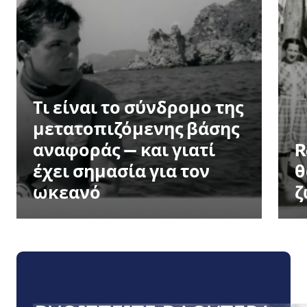
Τι είναι το σύνδρομο της
μετατοπιζόμενης βάσης
αναφοράς — και γιατί
R
έχει σημασία για τον
θ
ωκεανό
ζ