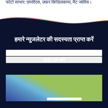
फोटो साभार: एमसीएस, ज़फ़र किज़िलकाया, मैट जार्विस।
हमारे न्युजलेटर की सदस्यता प्राप्त करें