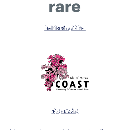
फिलीपींस और इंडोनेशिया
यूके (स्कॉटलैंड)