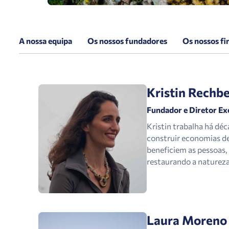
A nossa equipa
Os nossos fundadores
Os nossos fi
Kristin Rechb
Fundador e Diretor Ex
Kristin trabalha há déc
construir economias d
beneficiem as pessoas, 
restaurando a natureza
Laura Moreno