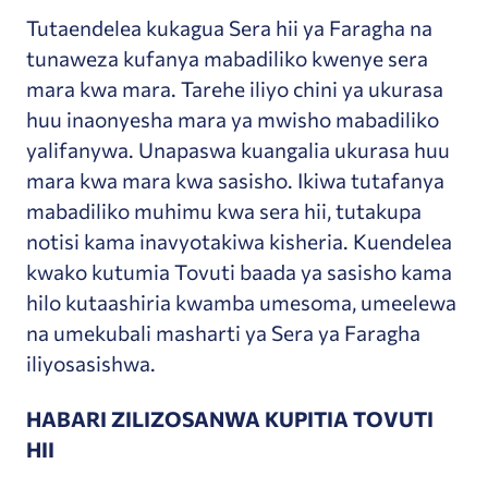
Tutaendelea kukagua Sera hii ya Faragha na
tunaweza kufanya mabadiliko kwenye sera
mara kwa mara. Tarehe iliyo chini ya ukurasa
huu inaonyesha mara ya mwisho mabadiliko
yalifanywa. Unapaswa kuangalia ukurasa huu
mara kwa mara kwa sasisho. Ikiwa tutafanya
mabadiliko muhimu kwa sera hii, tutakupa
notisi kama inavyotakiwa kisheria. Kuendelea
kwako kutumia Tovuti baada ya sasisho kama
hilo kutaashiria kwamba umesoma, umeelewa
na umekubali masharti ya Sera ya Faragha
iliyosasishwa.
HABARI ZILIZOSANWA KUPITIA TOVUTI
HII