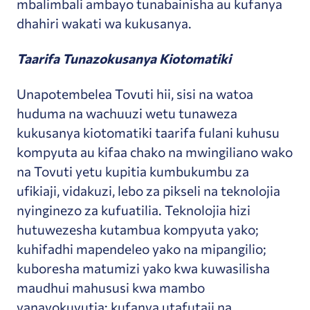
mbalimbali ambayo tunabainisha au kufanya
dhahiri wakati wa kukusanya.
Taarifa Tunazokusanya Kiotomatiki
Unapotembelea Tovuti hii, sisi na watoa
huduma na wachuuzi wetu tunaweza
kukusanya kiotomatiki taarifa fulani kuhusu
kompyuta au kifaa chako na mwingiliano wako
na Tovuti yetu kupitia kumbukumbu za
ufikiaji, vidakuzi, lebo za pikseli na teknolojia
nyinginezo za kufuatilia. Teknolojia hizi
hutuwezesha kutambua kompyuta yako;
kuhifadhi mapendeleo yako na mipangilio;
kuboresha matumizi yako kwa kuwasilisha
maudhui mahususi kwa mambo
yanayokuvutia; kufanya utafutaji na