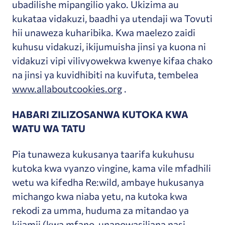
ubadilishe mipangilio yako. Ukizima au
kukataa vidakuzi, baadhi ya utendaji wa Tovuti
hii unaweza kuharibika. Kwa maelezo zaidi
kuhusu vidakuzi, ikijumuisha jinsi ya kuona ni
vidakuzi vipi vilivyowekwa kwenye kifaa chako
na jinsi ya kuvidhibiti na kuvifuta, tembelea
www.allaboutcookies.org
.
HABARI ZILIZOSANWA KUTOKA KWA
WATU WA TATU
Pia tunaweza kukusanya taarifa kukuhusu
kutoka kwa vyanzo vingine, kama vile mfadhili
wetu wa kifedha Re:wild, ambaye hukusanya
michango kwa niaba yetu, na kutoka kwa
rekodi za umma, huduma za mitandao ya
kijamii (kwa mfano, unapowasiliana nasi