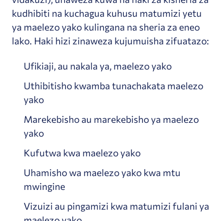
kudhibiti na kuchagua kuhusu matumizi yetu
ya maelezo yako kulingana na sheria za eneo
lako. Haki hizi zinaweza kujumuisha zifuatazo:
Ufikiaji, au nakala ya, maelezo yako
Uthibitisho kwamba tunachakata maelezo
yako
Marekebisho au marekebisho ya maelezo
yako
Kufutwa kwa maelezo yako
Uhamisho wa maelezo yako kwa mtu
mwingine
Vizuizi au pingamizi kwa matumizi fulani ya
maelezo yako