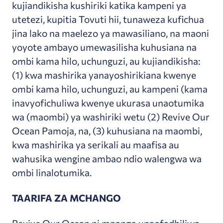
kujiandikisha kushiriki katika kampeni ya
utetezi, kupitia Tovuti hii, tunaweza kufichua
jina lako na maelezo ya mawasiliano, na maoni
yoyote ambayo umewasilisha kuhusiana na
ombi kama hilo, uchunguzi, au kujiandikisha:
(1) kwa mashirika yanayoshirikiana kwenye
ombi kama hilo, uchunguzi, au kampeni (kama
inavyofichuliwa kwenye ukurasa unaotumika
wa (maombi) ya washiriki wetu (2) Revive Our
Ocean Pamoja, na, (3) kuhusiana na maombi,
kwa mashirika ya serikali au maafisa au
wahusika wengine ambao ndio walengwa wa
ombi linalotumika.
TAARIFA ZA MCHANGO