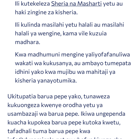
Ili kutekeleza
Sheria na Masharti
yetu au
haki zingine za kisheria.
Ili kulinda masilahi yetu halali au masilahi
halali ya wengine, kama vile kuzuia
madhara.
Kwa madhumuni mengine yaliyofafanuliwa
wakati wa kukusanya, au ambayo tumepata
idhini yako kwa mujibu wa mahitaji ya
kisheria yanayotumika.
Ukitupatia barua pepe yako, tunaweza
kukuongeza kwenye orodha yetu ya
usambazaji wa barua pepe.
Ikiwa ungependa
kuacha kupokea barua pepe kutoka kwetu,
tafadhali tuma barua pepe kwa