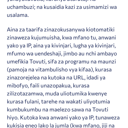
uchambuzi; na kusaidia kazi za usimamizi wa
usalama.
Aina za taarifa zinazokusanywa kiotomatiki
zinaweza kujumuisha, kwa mfano tu, anwani
yako ya IP, aina ya kivinjari, lugha ya kivinjari,
mfumo wa uendeshaji, jimbo au nchi ambayo
umefikia Tovuti, sifa za programu na maunzi
(pamoja na vitambulisho vya kifaa), kurasa
zinazorejelea na kutoka na URL, idadi ya
mibofyo, faili unazopakua, kurasa
zilizotazamwa, muda uliotumika kwenye
kurasa fulani, tarehe na wakati uliyotumia
kumbukumbu na maelezo sawa na Tovuti
hiyo. Kutoka kwa anwani yako ya IP, tunaweza
kukisia eneo lako la jumla (kwa mfano, jiji na