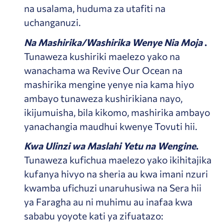
na usalama, huduma za utafiti na
uchanganuzi.
Na Mashirika/Washirika Wenye Nia Moja
.
Tunaweza kushiriki maelezo yako na
wanachama wa Revive Our Ocean na
mashirika mengine yenye nia kama hiyo
ambayo tunaweza kushirikiana nayo,
ikijumuisha, bila kikomo, mashirika ambayo
yanachangia maudhui kwenye Tovuti hii.
Kwa Ulinzi wa Maslahi Yetu na Wengine
.
Tunaweza kufichua maelezo yako ikihitajika
kufanya hivyo na sheria au kwa imani nzuri
kwamba ufichuzi unaruhusiwa na Sera hii
ya Faragha au ni muhimu au inafaa kwa
sababu yoyote kati ya zifuatazo: