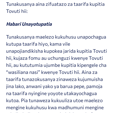
Tunakusanya aina zifuatazo za taarifa kupitia
Tovuti hii:
Habari Unayotupatia
Tunakusanya maelezo kukuhusu unapochagua
kutupa taarifa hiyo, kama vile
unapojiandikisha kupokea jarida kupitia Tovuti
hii, kujaza fomu au uchunguzi kwenye Tovuti
hii, au kututumia ujumbe kupitia kipengele cha
“wasiliana nasi” kwenye Tovuti hii. Aina za
taarifa tunazokusanya zinaweza kujumuisha
jina lako, anwani yako ya barua pepe, pamoja
na taarifa nyingine yoyote utakayochagua
kutoa. Pia tunaweza kukuuliza utoe maelezo
mengine kukuhusu kwa madhumuni mengine