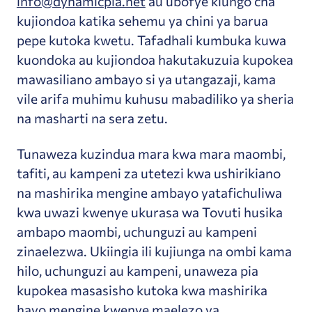
info@dynamicpla.net
au ubofye kiungo cha
kujiondoa katika sehemu ya chini ya barua
pepe kutoka kwetu.
Tafadhali kumbuka kuwa
kuondoka au kujiondoa hakutakuzuia kupokea
mawasiliano ambayo si ya utangazaji, kama
vile arifa muhimu kuhusu mabadiliko ya sheria
na masharti na sera zetu.
Tunaweza kuzindua mara kwa mara maombi,
tafiti, au kampeni za utetezi kwa ushirikiano
na mashirika mengine ambayo yatafichuliwa
kwa uwazi kwenye ukurasa wa Tovuti husika
ambapo maombi, uchunguzi au kampeni
zinaelezwa. Ukiingia ili kujiunga na ombi kama
hilo, uchunguzi au kampeni, unaweza pia
kupokea masasisho kutoka kwa mashirika
hayo mengine kwenye maelezo ya