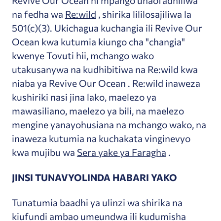
Revive Our Ocean ni mpango unaofadhiliwa
na fedha wa
Re:wild
, shirika lililosajiliwa la
501(c)(3). Ukichagua kuchangia ili Revive Our
Ocean kwa kutumia kiungo cha "changia"
kwenye Tovuti hii, mchango wako
utakusanywa na kudhibitiwa na Re:wild kwa
niaba ya Revive Our Ocean . Re:wild inaweza
kushiriki nasi jina lako, maelezo ya
mawasiliano, maelezo ya bili, na maelezo
mengine yanayohusiana na mchango wako, na
inaweza kutumia na kuchakata vinginevyo
kwa mujibu wa
Sera yake ya Faragha
.
JINSI TUNAVYOLINDA HABARI YAKO
Tunatumia baadhi ya ulinzi wa shirika na
kiufundi ambao umeundwa ili kudumisha