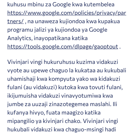
kuhusu mbinu za Google kwa kutembelea
https://www.google.com/policies/privacy/par
tners/
, na unaweza kujiondoa kwa kupakua
programu jalizi ya kujiondoa ya Google
Analytics, inayopatikana katika
https://tools.google.com/dlpage/gaoptout
.
Vivinjari vingi hukuruhusu kuzima vidakuzi
vyote au upewe chaguo la kukataa au kukubali
uhamishaji kwa kompyuta yako wa kidakuzi
fulani (au vidakuzi) kutoka kwa tovuti fulani,
ikijumuisha vidakuzi vinavyotumiwa kwa
jumbe za uuzaji zinazotegemea maslahi. Ili
kufanya hivyo, fuata maagizo katika
mipangilio ya kivinjari chako. Vivinjari vingi
hukubali vidakuzi kwa chaguo-msingi hadi