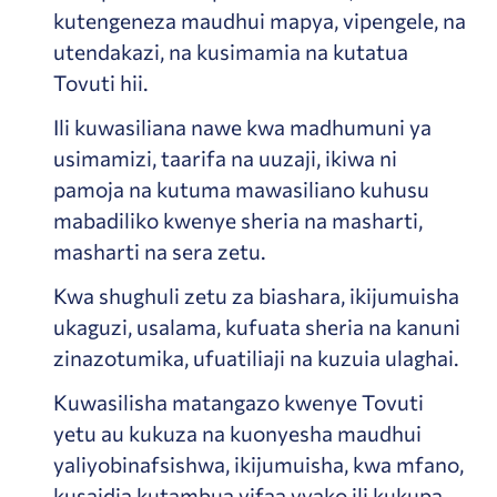
kutengeneza maudhui mapya, vipengele, na
utendakazi, na kusimamia na kutatua
Tovuti hii.
Ili kuwasiliana nawe kwa madhumuni ya
usimamizi, taarifa na uuzaji, ikiwa ni
pamoja na kutuma mawasiliano kuhusu
mabadiliko kwenye sheria na masharti,
masharti na sera zetu.
Kwa shughuli zetu za biashara, ikijumuisha
ukaguzi, usalama, kufuata sheria na kanuni
zinazotumika, ufuatiliaji na kuzuia ulaghai.
Kuwasilisha matangazo kwenye Tovuti
yetu au kukuza na kuonyesha maudhui
yaliyobinafsishwa, ikijumuisha, kwa mfano,
kusaidia kutambua vifaa vyako ili kukupa