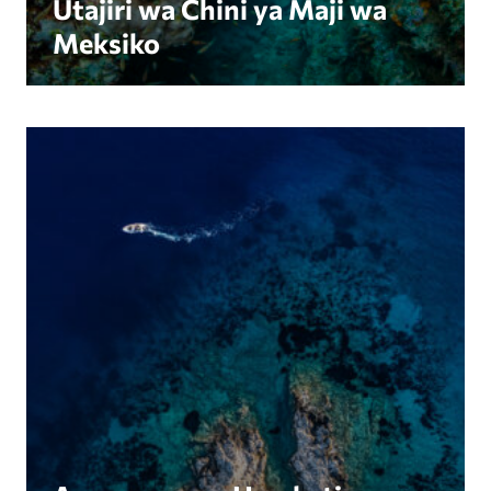
Utajiri wa Chini ya Maji wa
Meksiko
Amorgorama: Harakati Zinazoongozwa na Wavuvi 