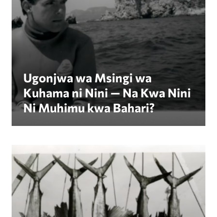
Ugonjwa wa Msingi wa
Kuhama ni Nini — Na Kwa Nini
Ni Muhimu kwa Bahari?
Revive Our Ocean Huzindua Bahari Yetu Katika M