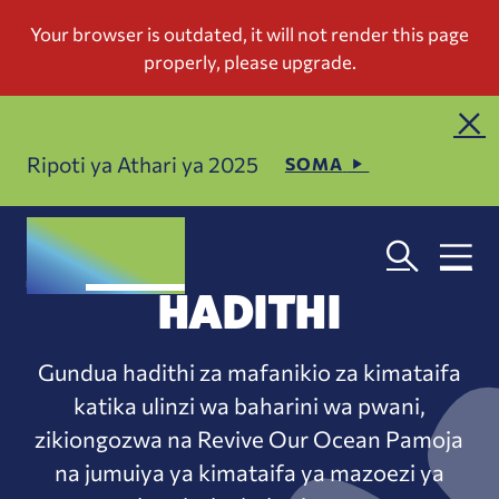
Ripoti ya Athari ya 2025
SOMA
HADITHI
Gundua hadithi za mafanikio za kimataifa
katika ulinzi wa baharini wa pwani,
zikiongozwa na Revive Our Ocean Pamoja
na jumuiya ya kimataifa ya mazoezi ya