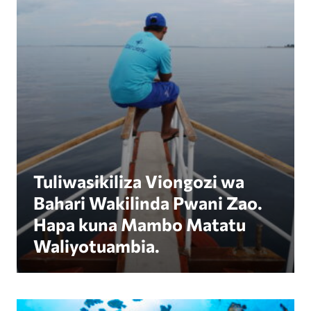
Tuliwasikiliza Viongozi wa
Bahari Wakilinda Pwani Zao.
Hapa kuna Mambo Matatu
Waliyotuambia.
Linda Kwanza, Faida Pili: Kwa Nini Ulinzi wa Bah