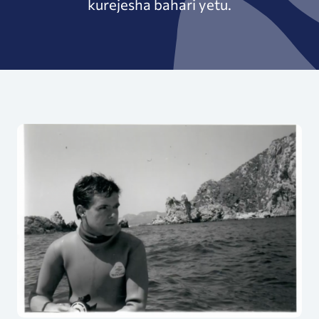
kurejesha bahari yetu.
Ugonjwa wa Msingi wa Kuhama ni Nini — Na Kwa 