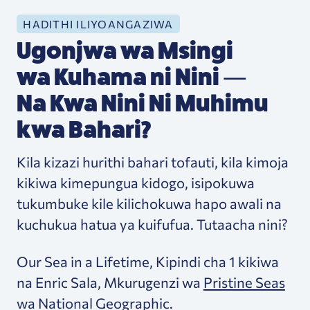
HADITHI ILIYOANGAZIWA
Ugonjwa wa Msingi
wa Kuhama ni Nini —
Na Kwa Nini Ni Muhimu
kwa Bahari?
Kila kizazi hurithi bahari tofauti, kila kimoja
kikiwa kimepungua kidogo, isipokuwa
tukumbuke kile kilichokuwa hapo awali na
kuchukua hatua ya kuifufua. Tutaacha nini?
Our Sea in a Lifetime, Kipindi cha 1 kikiwa
na Enric Sala, Mkurugenzi wa
Pristine Seas
wa National Geographic.