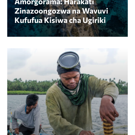
Amorgorama: Harakati
Zinazoongozwa na Wavuvi
Kufufua Kisiwa cha Ugiriki
Kutoka Hatari ya Kisiasa hadi Nguvu ya Kisiasa: 