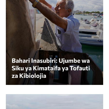
Bahari Inasubiri: Ujumbe wa
Siku ya Kimataifa ya Tofauti
za Kibiolojia
Tuliwasikiliza Viongozi wa Bahari Wakilinda Pw