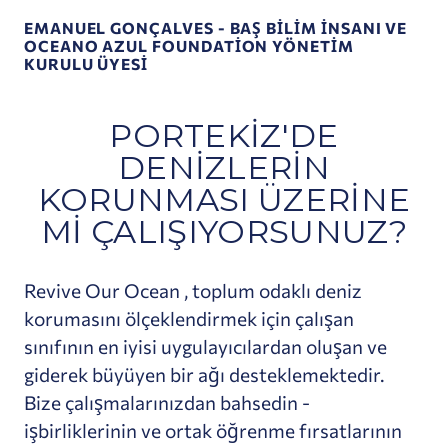
EMANUEL GONÇALVES - BAŞ BILIM İNSANI VE
OCEANO AZUL FOUNDATION YÖNETIM
KURULU ÜYESI
PORTEKIZ'DE
DENIZLERIN
KORUNMASI ÜZERINE
MI ÇALIŞIYORSUNUZ?
Revive Our Ocean , toplum odaklı deniz
korumasını ölçeklendirmek için çalışan
sınıfının en iyisi uygulayıcılardan oluşan ve
giderek büyüyen bir ağı desteklemektedir.
Bize çalışmalarınızdan bahsedin -
işbirliklerinin ve ortak öğrenme fırsatlarının