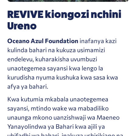
REVIVE kiongozi nchini
Ureno
Oceano Azul Foundation
inafanya kazi
kulinda bahari na kukuza usimamizi
endelevu, kuharakisha uvumbuzi
unaotegemea sayansi kwa lengo la
kurudisha nyuma kushuka kwa sasa kwa
afya ya bahari.
Kwa kutumia mkabala unaotegemea
sayansi, mtindo wake wa mabadiliko
unaunga mkono uanzishwaji wa Maeneo
Yanayolindwa ya Bahari kwa ajili ya
uhifadhi wa bahari, inakuza ushirikiano na