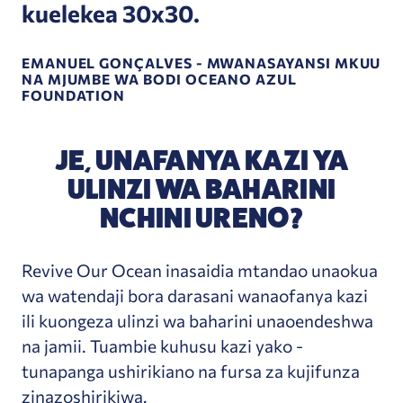
kuelekea 30x30.
EMANUEL GONÇALVES - MWANASAYANSI MKUU
NA MJUMBE WA BODI OCEANO AZUL
FOUNDATION
JE, UNAFANYA KAZI YA
ULINZI WA BAHARINI
NCHINI URENO?
Revive Our Ocean inasaidia mtandao unaokua
wa watendaji bora darasani wanaofanya kazi
ili kuongeza ulinzi wa baharini unaoendeshwa
na jamii. Tuambie kuhusu kazi yako -
tunapanga ushirikiano na fursa za kujifunza
zinazoshirikiwa.