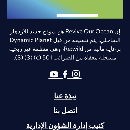
إن Revive Our Ocean هو نموذج جديد للازدهار
الساحلي، يتم تنسيقه من قبل Dynamic Planet
برعاية مالية من Re:wild، وهي منظمة غير ربحية
مسجلة معفاة من الضرائب 501 (c) (3) (3).
نبذة عنا
اتصل بنا
كتيب إدارة الشؤون الإدارية