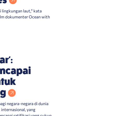
lingkungan laut," kata
ilm dokumenter Ocean with
r':
encapai
ntuk
ng
agi negara-negara di dunia
 internasional, yang
ncapai ratifikasi yang cukup