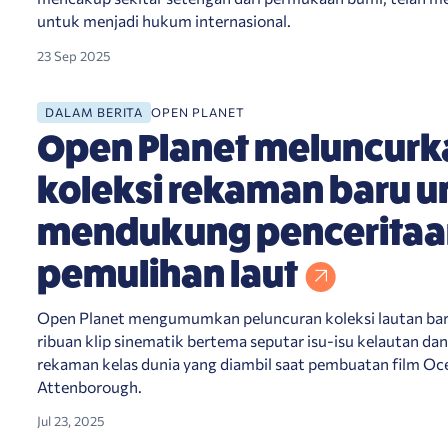
untuk menjadi hukum internasional.
23 Sep 2025
ndukung penceritaan tentang pemulihan laut
DALAM BERITA
OPEN PLANET
Open Planet meluncurk
koleksi rekaman baru u
mendukung penceritaa
pemulihan laut
Open Planet mengumumkan peluncuran koleksi lautan ba
ribuan klip sinematik bertema seputar isu-isu kelautan da
rekaman kelas dunia yang diambil saat pembuatan film O
Attenborough.
Jul 23, 2025