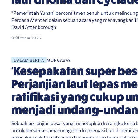
"Pemerintah Yunani berkomitmen penuh untuk melindungi 
Perdana Menteri dalam sebuah acara yang menayangkan f
David Attenborough
8 Oktober 2025
 ratifikasi yang cukup untuk menjadi undang-undang
DALAM BERITA
MONGABAY
'Kesepakatan super besa
Perjanjian laut lepas m
ratifikasi yang cukup u
menjadi undang-unda
Sebuah perjanjian besar yang menetapkan kerangka kerja b
untuk bersama-sama mengelola konservasi laut di perairan
mencakup sekitar setengah dari permukaan bumi, telah me