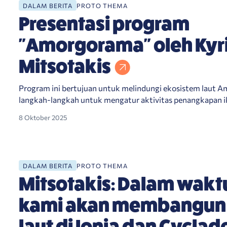
is
DALAM BERITA
PROTO THEMA
Presentasi program
"Amorgorama" oleh Kyr
Mitsotakis
Program ini bertujuan untuk melindungi ekosistem laut A
langkah-langkah untuk mengatur aktivitas penangkapan 
8 Oktober 2025
n laut di Ionia dan Cyclades
DALAM BERITA
PROTO THEMA
Mitsotakis: Dalam wakt
kami akan membangun
laut di Ionia dan Cyclad