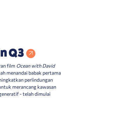
in Q3
ran film
Ocean with David
telah menandai babak pertama
eningkatkan perlindungan
an untuk merancang kawasan
eneratif - telah dimulai