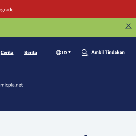
Ambil Tindakan
ID
Cerita
Berita
amicpla.net