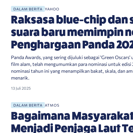
asi Penghargaan Panda 2025
DALAM BERITA
YAHOO
Raksasa blue-chip dan 
suara baru memimpin n
Penghargaan Panda 20
Panda Awards, yang sering dijuluki sebagai 'Green Oscars'
film alam, telah mengumumkan para nominasi untuk edisi 
nominasi tahun ini yang menampilkan bakat, skala, dan am
menarik.
13 Juli 2025
sar
DALAM BERITA
ATMOS
Bagaimana Masyarakat 
Menjadi Penjaga Laut T