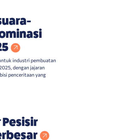
suara-
ominasi
25
 untuk industri pembuatan
2025, dengan jajaran
bisi penceritaan yang
Pesisir
erbesar