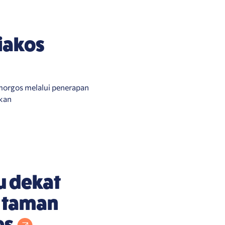
iakos
morgos melalui penerapan
ikan
u dekat
 taman
es