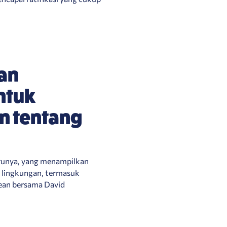
an
ntuk
n tentang
runya, yang menampilkan
n lingkungan, termasuk
cean bersama David