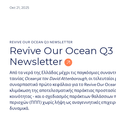
Οκτ 21, 2025
REVIVE OUR OCEAN Q3 NEWSLETTER
Revive Our Ocean Q3
Newsletter
Από τα νερά της Ελλάδας μέχρι τις παγκόσμιες συναντή
ταινίας
Ocean με τον David Attenborough
, οι τελευταίο
συναρπαστικό πρώτο κεφάλαιο για το Revive Our Ocean
κλιμάκωση της αποτελεσματικής παράκτιας προστασί
κοινότητας - και ο σχεδιασμός παράκτιων θαλάσσιω
περιοχών (ΠΠΠ) χωρίς λήψη ως αναγεννητικές επιχειρήσ
δυναμικά.