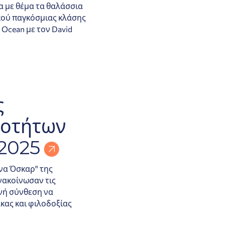
 με θέμα τα θαλάσσια
κού παγκόσμιας κλάσης
Ocean με τον David
ς
ιοτήτων
 2025
να Όσκαρ" της
νακοίνωσαν τις
ινή σύνθεση να
κας και φιλοδοξίας