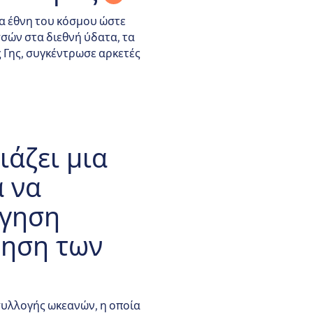
τα έθνη του κόσμου ώστε
σσών στα διεθνή ύδατα, τα
 Γης, συγκέντρωσε αρκετές
 των ωκεανών
ιάζει μια
α να
ήγηση
τηση των
συλλογής ωκεανών, η οποία