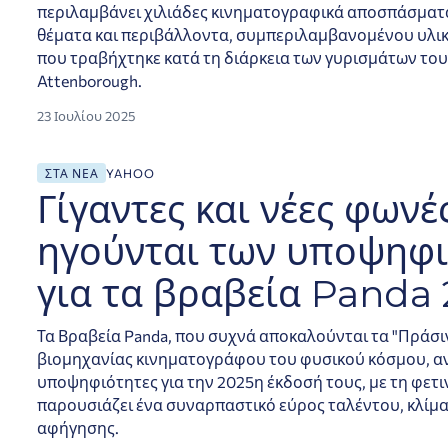
περιλαμβάνει χιλιάδες κινηματογραφικά αποσπάσματα
θέματα και περιβάλλοντα, συμπεριλαμβανομένου υλι
που τραβήχτηκε κατά τη διάρκεια των γυρισμάτων του 
Attenborough.
23 Ιουλίου 2025
για τα βραβεία Panda 2025
ΣΤΑ ΝΈΑ
YAHOO
Γίγαντες και νέες φωνέ
ηγούνται των υποψηφ
για τα βραβεία Panda
Τα Βραβεία Panda, που συχνά αποκαλούνται τα "Πράσι
βιομηχανίας κινηματογράφου του φυσικού κόσμου, α
υποψηφιότητες για την 2025η έκδοσή τους, με τη φετ
παρουσιάζει ένα συναρπαστικό εύρος ταλέντου, κλίμα
αφήγησης.