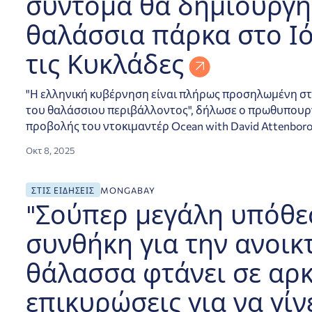
σύντομα θα δημιουργ
θαλάσσια πάρκα στο Ιό
τις Κυκλάδες
"Η ελληνική κυβέρνηση είναι πλήρως προσηλωμένη στ
του θαλάσσιου περιβάλλοντος", δήλωσε ο πρωθυπουρ
προβολής του ντοκιμαντέρ Ocean with David Attenbor
Οκτ 8, 2025
θάλασσα φτάνει σε αρκετές επικυρώσεις για να γίνει νόμος
ΣΤΙΣ ΕΙΔΉΣΕΙΣ
MONGABAY
"Σούπερ μεγάλη υπόθε
συνθήκη για την ανοικ
θάλασσα φτάνει σε αρκ
επικυρώσεις για να γίν