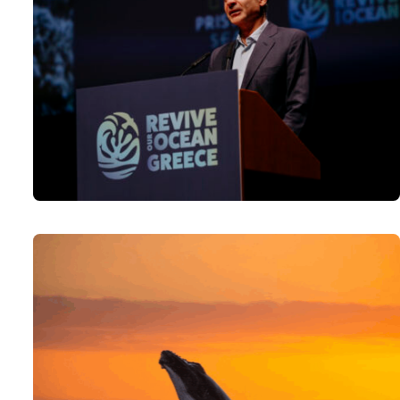
"Σούπερ μεγάλη υπόθεση": Η συνθήκη για την ανοικτή 