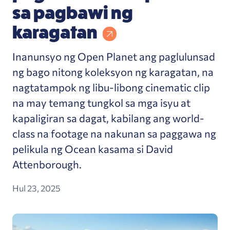
sa pagbawi ng
karagatan
Inanunsyo ng Open Planet ang paglulunsad
ng bago nitong koleksyon ng karagatan, na
nagtatampok ng libu-libong cinematic clip
na may temang tungkol sa mga isyu at
kapaligiran sa dagat, kabilang ang world-
class na footage na nakunan sa paggawa ng
pelikula ng Ocean kasama si David
Attenborough.
Hul 23, 2025
Nangunguna sa mga nominasyon ng 2025 Panda A