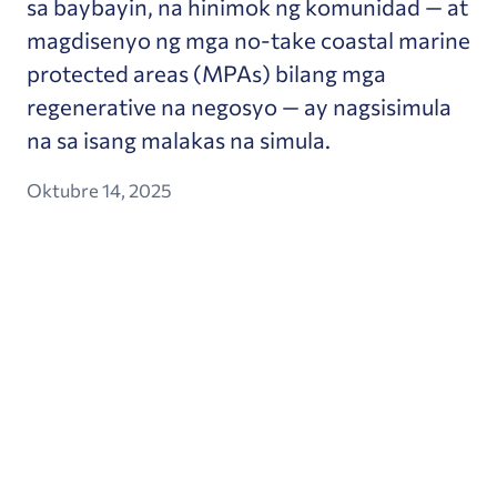
sa baybayin, na hinimok ng komunidad — at
magdisenyo ng mga no-take coastal marine
protected areas (MPAs) bilang mga
regenerative na negosyo — ay nagsisimula
na sa isang malakas na simula.
Oktubre 14, 2025
Pagtatanghal ng programang “Amorgorama” ni Ky