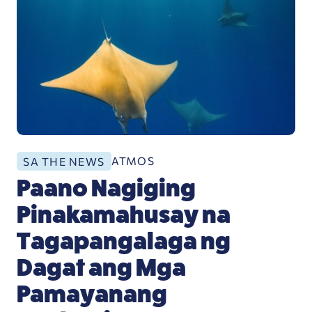
ATMOS
SA THE NEWS
Paano Nagiging
Pinakamahusay na
Tagapangalaga ng
Dagat ang Mga
Pamayanang