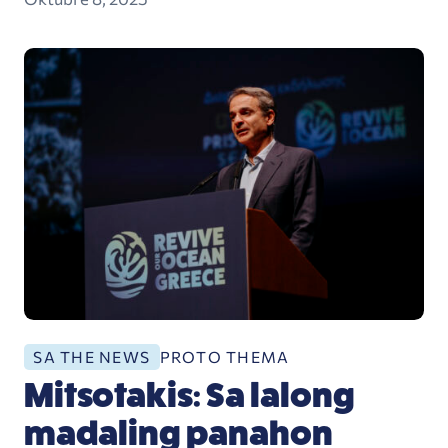
Mitsotakis: Sa lalong madaling panahon magtatat
PROTO THEMA
SA THE NEWS
Mitsotakis: Sa lalong
madaling panahon