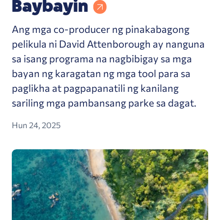
Baybayin
Ang mga co-producer ng pinakabagong
pelikula ni David Attenborough ay nanguna
sa isang programa na nagbibigay sa mga
bayan ng karagatan ng mga tool para sa
paglikha at pagpapanatili ng kanilang
sariling mga pambansang parke sa dagat.
Hun 24, 2025
Ang karagatan ay nasa krisis. Isang bagong pagsi