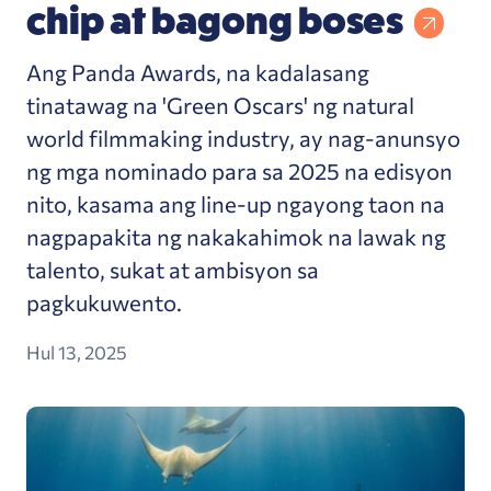
chip at bagong boses
Ang Panda Awards, na kadalasang
tinatawag na 'Green Oscars' ng natural
world filmmaking industry, ay nag-anunsyo
ng mga nominado para sa 2025 na edisyon
nito, kasama ang line-up ngayong taon na
nagpapakita ng nakakahimok na lawak ng
talento, sukat at ambisyon sa
pagkukuwento.
Hul 13, 2025
Paano Nagiging Pinakamahusay na Tagapangalag