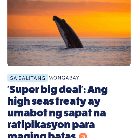
MONGABAY
SA BALITANG
'Super big deal': Ang
high seas treaty ay
umabot ng sapat na
ratipikasyon para
maging batas