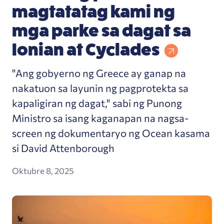
magtatatag kami ng
mga parke sa dagat sa
Ionian at Cyclades
"Ang gobyerno ng Greece ay ganap na
nakatuon sa layunin ng pagprotekta sa
kapaligiran ng dagat," sabi ng Punong
Ministro sa isang kaganapan na nagsa-
screen ng dokumentaryo ng Ocean kasama
si David Attenborough
Oktubre 8, 2025
'Super big deal': Ang high seas treaty ay umabot 