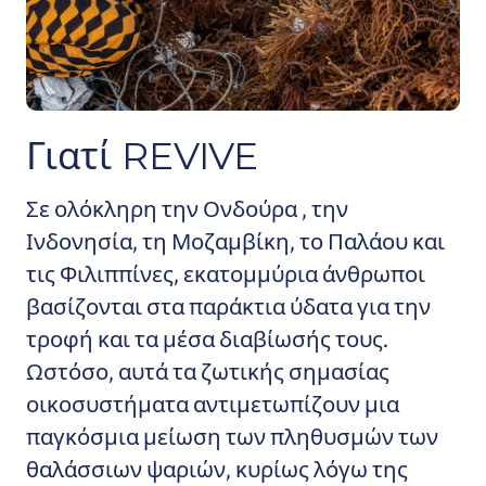
Γιατί REVIVE
Σε ολόκληρη την Ονδούρα
, την
Ινδονησία, τη Μοζαμβίκη, το Παλάου και
τις Φιλιππίνες
, εκατομμύρια άνθρωποι
βασίζονται στα παράκτια ύδατα για την
τροφή και τα μέσα διαβίωσής τους.
Ωστόσο, αυτά τα ζωτικής σημασίας
οικοσυστήματα αντιμετωπίζουν μια
παγκόσμια μείωση των πληθυσμών των
θαλάσσιων ψαριών, κυρίως λόγω της