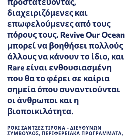
προστατεύοντας,
διαχειριζόμενες και
επωφελούμενες από τους
πόρους τους. Revive Our Ocean
μπορεί να βοηθήσει πολλούς
άλλους να κάνουν το ίδιο, και
Rare είναι ενθουσιασμένη
που θα το φέρει σε καίρια
σημεία όπου συναντιούνται
οι άνθρωποι και η
βιοποικιλότητα.
ΡΌΚΙ ΣΆΝΤΣΕΖ ΤΙΡΌΝΑ - ΔΙΕΥΘΎΝΩΝ
ΣΎΜΒΟΥΛΟΣ, ΠΕΡΙΦΕΡΕΙΑΚΆ ΠΡΟΓΡΆΜΜΑΤΑ,