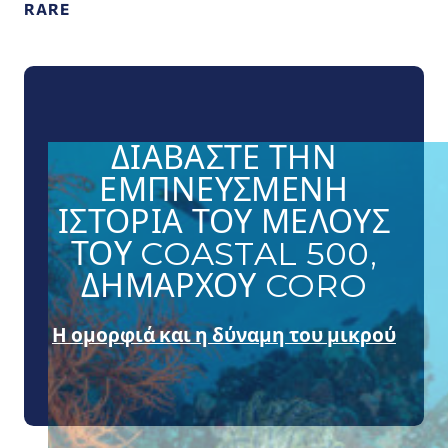
RARE
ΔΙΑΒΆΣΤΕ ΤΗΝ
ΕΜΠΝΕΥΣΜΈΝΗ
ΙΣΤΟΡΊΑ ΤΟΥ ΜΈΛΟΥΣ
ΤΟΥ COASTAL 500,
ΔΗΜΆΡΧΟΥ CORO
Η ομορφιά και η δύναμη του μικρού