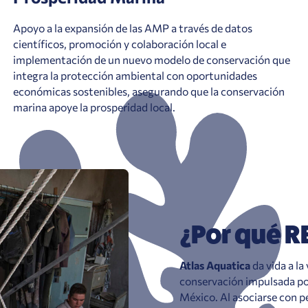
Apoyo a la expansión de las AMP a través de datos
científicos, promoción y colaboración local e
implementación de un nuevo modelo de conservación que
integra la protección ambiental con oportunidades
económicas sostenibles, asegurando que la conservación
marina apoye la prosperidad local.
¿Por qué R
Atlas Aquatica
da vida a la
conservación impulsada por
México. Al asociarse con p