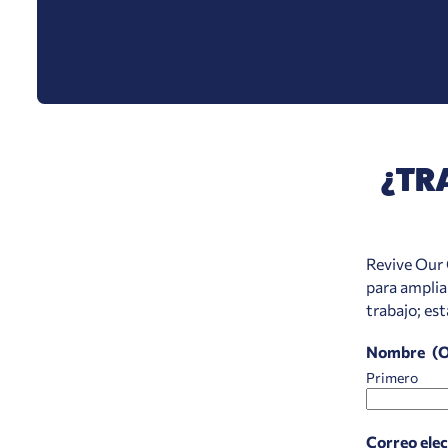
¿TR
Revive Our 
para amplia
trabajo; es
Nombre
(O
Primero
Correo ele