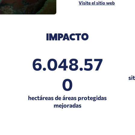
Visite el sitio web
IMPACTO
6.048.57
0
si
hectáreas de áreas protegidas
mejoradas