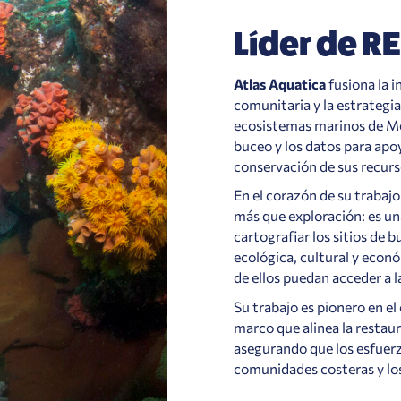
Líder de R
Atlas Aquatica
fusiona la i
comunitaria y la estrategi
ecosistemas marinos de Méxi
buceo y los datos para apo
conservación de sus recur
En el corazón de su trabajo
más que exploración: es u
cartografiar los sitios de 
ecológica, cultural y eco
de ellos puedan acceder a l
Su trabajo es pionero en e
marco que alinea la restau
asegurando que los esfuerz
comunidades costeras y los