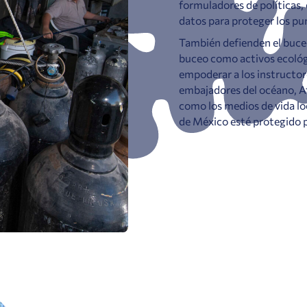
formuladores de políticas,
datos para proteger los pun
También defienden el buceo
buceo como activos ecológi
empoderar a los instructor
embajadores del océano, A
como los medios de vida lo
de México esté protegido p