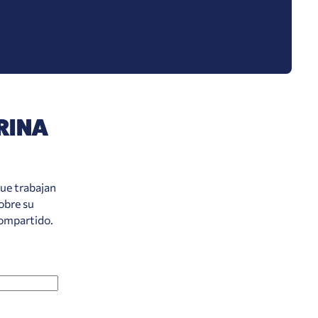
RINA
que trabajan
obre su
compartido.