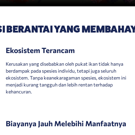
SI BERANTAI YANG MEMBAHA
Ekosistem Terancam
Kerusakan yang disebabkan oleh pukat ikan tidak hanya
berdampak pada spesies individu, tetapi juga seluruh
ekosistem. Tanpa keanekaragaman spesies, ekosistem ini
menjadi kurang tangguh dan lebih rentan terhadap
kehancuran.
Biayanya Jauh Melebihi Manfaatnya