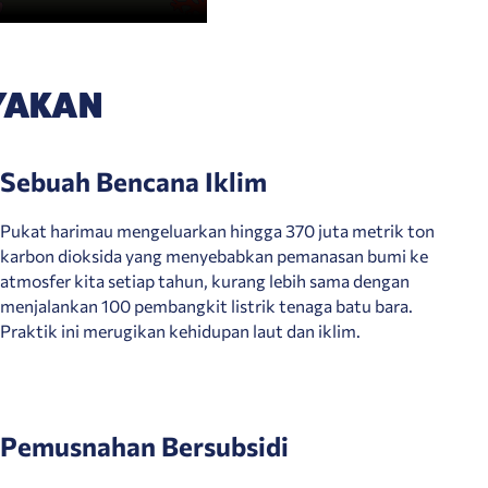
YAKAN
Sebuah Bencana Iklim
Pukat harimau mengeluarkan hingga 370 juta metrik ton
karbon dioksida yang menyebabkan pemanasan bumi ke
atmosfer kita setiap tahun, kurang lebih sama dengan
menjalankan 100 pembangkit listrik tenaga batu bara.
Praktik ini merugikan kehidupan laut dan iklim.
Pemusnahan Bersubsidi