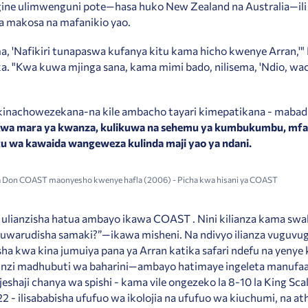
ine ulimwenguni pote—hasa huko New Zealand na Australia—ili 
a makosa na mafanikio yao.
a, 'Nafikiri tunapaswa kufanya kitu kama hicho kwenye Arran,'
. "Kwa kuwa mjinga sana, kama mimi bado, nilisema, 'Ndio, wa
kinachowezekana-na kile ambacho tayari kimepatikana - mabadi
wa mara ya kwanza, kulikuwa na sehemu ya kumbukumbu, mfa
tu wa kawaida wangeweza kulinda maji yao ya ndani.
 Don COAST maonyesho kwenye hafla (2006) - Picha kwa hisani ya COAST
ulianzisha hatua ambayo ikawa COAST . Nini kilianza kama swal
uwarudisha samaki?”—ikawa misheni. Na ndivyo ilianza vuguvu
isha kwa kina jumuiya pana ya Arran katika safari ndefu na yenye
linzi madhubuti wa baharini—ambayo hatimaye ingeleta manuf
jeshaji chanya wa spishi - kama vile ongezeko la 8-10 la King Scal
2 - ilisababisha ufufuo wa ikolojia na ufufuo wa kiuchumi, na ath