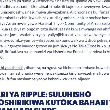
a katikati ya dunia. Akichochewa na kazi ya upainia ya New Zeal
ifadhi za baharini, Don alisafiri huko ili kujionea mwenyewe kwa
 unaoendeshwa na jumuiya uliwezekana. Alichoona na kujifunza 
 harakati za chini kwa chini kurudi nyumbani, na kuchochea hara
i ya Arran mwenyewe. Harakati hiyo -
Community of Arran Seabe
ilikua zaidi ya miongo mitatu iliyofuata na kuwa mwanga wa uhi
 na jamii. Mafanikio yao—yaliyojikita katika ujuzi wa wenyeji, 
mii isiyoyumba-yumba—ilisababisha kuundwa kwa Uskoti pekee, 
ya Uingereza inayoongozwa na
Jumuiya ya No Take Zone huko L
 ikifuatiwa na usimamizi wa kisheria wa Eneo Lililolindwa la A
6.
hi ya uthabiti
, dhamira, na nguvu ya kichocheo ambayo huwash
 pwani zinashuhudia wengine wakigeuza kisichowezekana kuwa 
a kufufua mashamba yao ya bahari kwa vizazi vijavyo.
RI YA RIPPLE: SULUHISHO
ZOSHIRIKIWA KUTOKA BAHARI