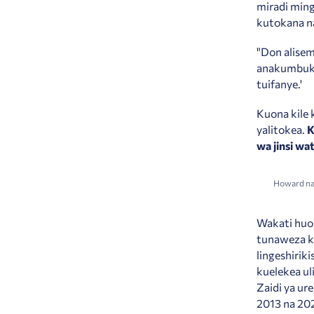
miradi ming
kutokana n
"Don alisem
anakumbuka
tuifanye.'
Kuona kile 
yalitokea.
K
wa jinsi wa
Howard na
Wakati huo 
tunaweza k
lingeshirik
kuelekea u
Zaidi ya ure
2013 na 202