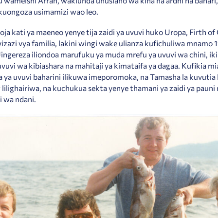
 wameishi Arran, wakiunda uhusiano wa kina na ardhi na bahari
 kuongoza usimamizi wao leo.
a kati ya maeneo yenye tija zaidi ya uvuvi huko Uropa, Firth of
 vizazi vya familia, lakini wingi wake ulianza kufichuliwa mnamo
 Uingereza iliondoa marufuku ya muda mrefu ya uvuvi wa chini, ik
uvuvi wa kibiashara na mahitaji ya kimataifa ya dagaa. Kufikia mi
a ya uvuvi baharini ilikuwa imeporomoka, na Tamasha la kuvutia
 lilighairiwa, na kuchukua sekta yenye thamani ya zaidi ya pauni 
 wa ndani.