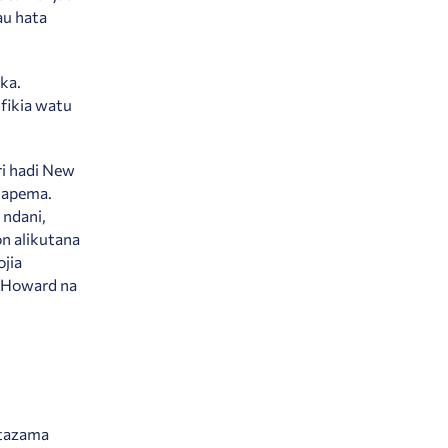
au hata
ka.
fikia watu
ri hadi New
 mapema.
 ndani,
n alikutana
jia
 Howard na
etazama