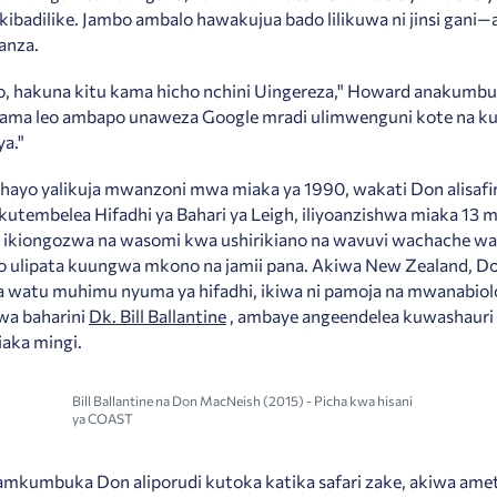
 kibadilike. Jambo ambalo hawakujua bado lilikuwa ni jinsi gani—
anza.
o, hakuna kitu kama hicho nchini Uingereza," Howard anakumbu
ama leo ambapo unaweza Google mradi ulimwenguni kote na ku
a."
hayo yalikuja mwanzoni mwa miaka ya 1990, wakati Don alisafi
kutembelea Hifadhi ya Bahari ya Leigh, iliyoanzishwa miaka 13
, ikiongozwa na wasomi kwa ushirikiano na wavuvi wachache wa
 ulipata kuungwa mkono na jamii pana. Akiwa New Zealand, Do
a watu muhimu nyuma ya hifadhi, ikiwa ni pamoja na mwanabiolo
wa baharini
Dk. Bill Ballantine
, ambaye angeendelea kuwashauri
aka mingi.
Bill Ballantine na Don MacNeish (2015) - Picha kwa hisani
ya COAST
mkumbuka Don aliporudi kutoka katika safari zake, akiwa am