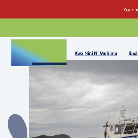
Kwa Nini Ni Muhimu
Jins