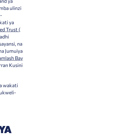
and ya
mba ulinzi
-
kati ya
d Trust (
fadhi
sayansi, na
na Jumuiya
amlash Bay
rran Kusini
a wakati
ukweli-
 YA