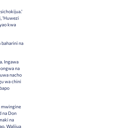
ichokijua.'
i, 'Huwezi
 yao kwa
 baharini na
a. Ingawa
chongwa na
okuwa nacho
gu wa chini
mbapo
e mwingine
d na Don
maki na
o. Walijua