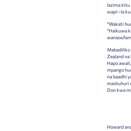
lazima kitu
wapi—la ku
"Wakati hu
"Haikuwa k
wanaoufany
Mabadiliko 
Zealand na 
Hapo awali
mpango huo
na baadhi y
mashuhuri 
Don kwa mi
Howard ana