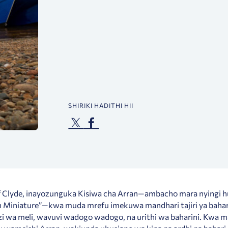
SHIRIKI HADITHI HII
of Clyde, inayozunguka Kisiwa cha Arran—ambacho mara nyingi 
n Miniature”—kwa muda mrefu imekuwa mandhari tajiri ya bahar
zi wa meli, wavuvi wadogo wadogo, na urithi wa baharini. Kwa m