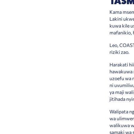
TASM
Kama msemo 
Lakini ukwe
kuwa kile u
mafanikio,
Leo, COAST 
riziki zao.
Harakati hi
hawakuwa n
uzoefu wa m
ni uvumiliv
ya maji wal
jitihada ny
Walipata n
wa ulimwen
walikuwa w
samaki wa 