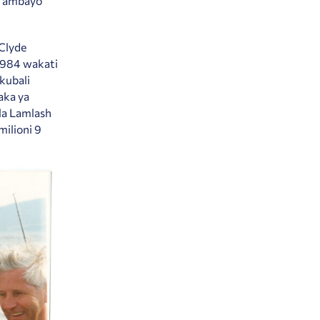
, ambayo
 Clyde
 1984 wakati
ikubali
aka ya
 la Lamlash
milioni 9