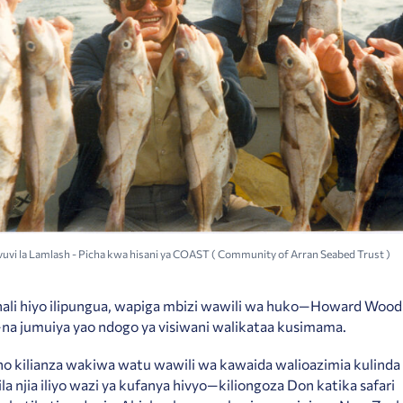
uvi la Lamlash - Picha kwa hisani ya COAST ( Community of Arran Seabed Trust )
hali hiyo ilipungua, wapiga mbizi wawili wa huko—Howard Wood
a jumuiya yao ndogo ya visiwani walikataa kusimama.
o kilianza wakiwa watu wawili wa kawaida walioazimia kulinda 
la njia iliyo wazi ya kufanya hivyo—kiliongoza Don katika safari