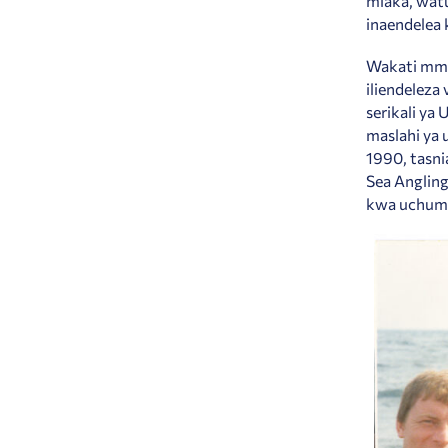
miaka, watu
inaendelea
Wakati mmoj
iliendeleza
serikali ya
maslahi ya 
1990, tasni
Sea Angling
kwa uchumi