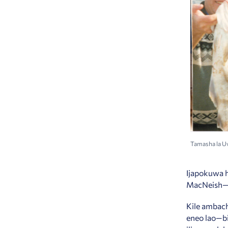
Tamasha la Uv
Ijapokuwa 
MacNeish—n
Kile ambach
eneo lao—bi