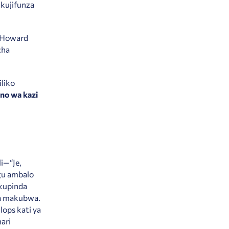
kujifunza
" Howard
cha
liko
no wa kazi
i—“Je,
gu ambalo
 kupinda
aa makubwa.
lops kati ya
ari