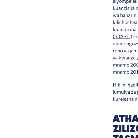
iliyompelek
kuanzisha h
wa baharini
kilichochea
kulinda maj
COAST )
- 
unaoongozwa
roho ya ja
ya kwanza 
mnamo 2008,
mnamo 201
Hiki ni
hadit
jumuiya za
kurejesha n
ATHA
ZILI