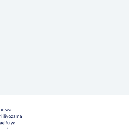
huitwa
i iliyozama
aelfu ya