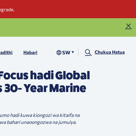
Chukua Hatua
SW
adithi
Habari
Focus hadi Global
's 30- Year Marine
umo hadi kuwa kiongozi wa kitaifa na
zi wa bahari unaoongozwa na jumuiya.