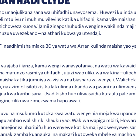
AN HADI CLYDE
unaojulikana sana wa uhifadhi unavyosema, 'Huwezi kulinda us
li mtulivu ni muhimu vilevile: katika uhifadhi, kama vile maishan
sichoweza kuona.' Jamii zinaposhuhudia wengine wakilinda maji
 huzua uwezekano—na athari kubwa ya utendaji.
inaadhimisha miaka 30 ya watu wa Arran kulinda maisha yao ya
i ya ajabu ilianza, kama wengi wanavyofanya, na watu wa kawaid
a mafunzo rasmi ya uhifadhi, ujuzi wao ulikuwa wa kina—ulio
aisha katika jumuiya za visiwa na biashara za wenyeji. Walich
u, na azimio lisilotikisika la kulinda ukanda wa pwani na ulimwen
ijua kwa karibu sana. Usadikisho huo uliwasaidia kufaulu pale a
ingine zilikuwa zimekwama hapo awali.
guvu na msukumo kutoka kwa watu wenye nia moja kwa upand
gu ambao walishiriki shauku yao. Wakiwa wapiga mbizi, Howar
amejionea uharibifu huo wenyewe katika maji yao wenyewe: sa
samakigamba kuanguka, na makazi kutoweka mbele ya macho ya