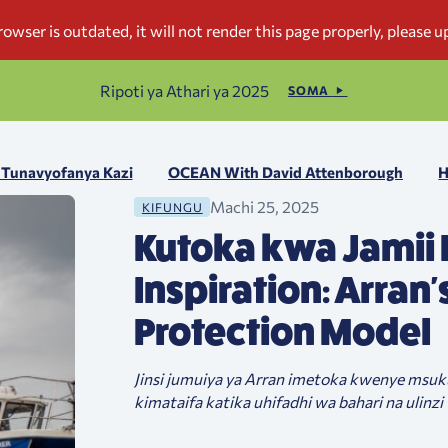
Ripoti ya Athari ya 2025
SOMA
i Tunavyofanya Kazi
OCEAN With David Attenborough
H
Machi 25, 2025
KIFUNGU
Kutoka kwa Jamii 
Inspiration: Arran
Protection Model
Jinsi jumuiya ya Arran imetoka kwenye msuk
kimataifa katika uhifadhi wa bahari na ulin