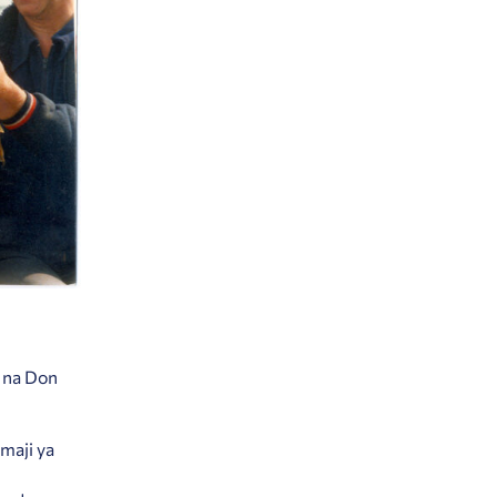
 na Don
maji ya