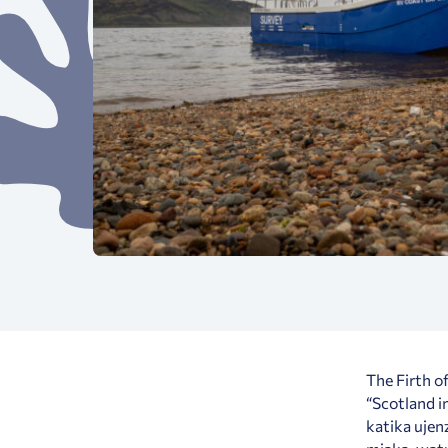
The Firth 
“Scotland i
katika ujen