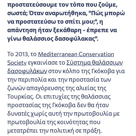
προστατεύσουμε τον τόπο που ζούμε,
σωστά; Όταν αναρωτήθηκα, "Πώς μπορώ
να προστατεύσω το σπίτι μου;", η
απάντηση ήταν ξεκάθαρη - έπρεπε να
γίνω θαλάσσιος δασοφύλακας".
Το 2013, το
Mediterranean Conservation
Society
εγκαινίασε το
Σύστημα θαλάσσιων
δασοφυλάκων
στον κόλπο της Γκόκοβα για
την περιπολία και την προστασία των
ζωνών απαγόρευσης της αλιείας της
Τουρκίας. Οι επιτυχίες της θαλάσσιας
προστασίας της Γκόκοβα δεν θα ήταν
δυνατές χωρίς αυτή την πρωτοβουλία με
πρωτοβουλία της κοινότητας που
μετατρέπει την πολιτική σε πράξη.