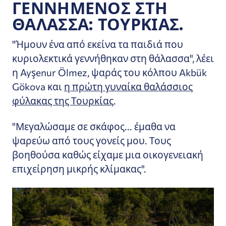
ΓΕΝΝΗΜΈΝΟΣ ΣΤΗ
ΘΆΛΑΣΣΑ: ΤΟΥΡΚΊΑΣ.
"Ήμουν ένα από εκείνα τα παιδιά που
κυριολεκτικά γεννήθηκαν στη θάλασσα", λέει
η Ayşenur Ölmez, ψαράς του κόλπου Akbük
Gökova και
η πρώτη γυναίκα θαλάσσιος
φύλακας της Τουρκίας
.
"Μεγαλώσαμε σε σκάφος... έμαθα να
ψαρεύω από τους γονείς μου. Τους
βοηθούσα καθώς είχαμε μια οικογενειακή
επιχείρηση μικρής κλίμακας".