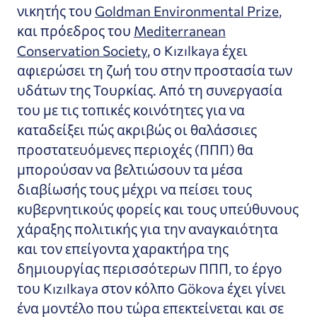
νικητής του
Goldman Environmental Prize
,
και πρόεδρος του
Mediterranean
Conservation Society
, ο Kızılkaya έχει
αφιερώσει τη ζωή του στην προστασία των
υδάτων της Τουρκίας. Από τη συνεργασία
του με τις τοπικές κοινότητες για να
καταδείξει πώς ακριβώς οι θαλάσσιες
προστατευόμενες περιοχές (ΠΠΠ) θα
μπορούσαν να βελτιώσουν τα μέσα
διαβίωσής τους μέχρι να πείσει τους
κυβερνητικούς φορείς και τους υπεύθυνους
χάραξης πολιτικής για την αναγκαιότητα
και τον επείγοντα χαρακτήρα της
δημιουργίας περισσότερων ΠΠΠ, το έργο
του Kızılkaya στον κόλπο Gökova έχει γίνει
ένα μοντέλο που τώρα επεκτείνεται και σε