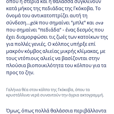
όπου η στεριά και η θάλασσα συγκλίνουν
κατά μήκος της πεδιάδας της Γκόκοβα. Το
όνομά του αντικατοπτρίζει αυτή τη
σύνδεση...
gök
που σημαίνει "μπλε" και
ova
που σημαίνει "πεδιάδα" - ένας δεσμός που
έχει διαμορφώσει τις ζωές των κατοίκων της
για πολλές γενιές. Ο κόλπος υπήρξε επί
μακρόν κόμβος αλιείας μικρής κλίμακας, με
τους ντόπιους αλιείς να βασίζονται στην
πλούσια βιοποικιλότητα του κόλπου για τα
προς το ζην.
Γαλήνια θέα στον κόλπο της Γκόκοβα, όπου τα
κρυστάλλινα νερά συναντούν την άγρια ακτογραμμή.
Όμως, όπως πολλά θαλάσσια περιβάλλοντα