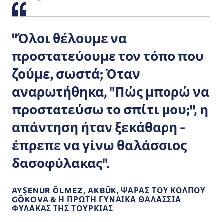
"Όλοι θέλουμε να
προστατεύουμε τον τόπο που
ζούμε, σωστά; Όταν
αναρωτήθηκα, "Πώς μπορώ να
προστατεύσω το σπίτι μου;", η
απάντηση ήταν ξεκάθαρη -
έπρεπε να γίνω θαλάσσιος
δασοφύλακας".
AYŞENUR ÖLMEZ, AKBÜK, ΨΑΡΆΣ ΤΟΥ ΚΌΛΠΟΥ
GÖKOVA & Η ΠΡΏΤΗ ΓΥΝΑΊΚΑ ΘΑΛΆΣΣΙΑ
ΦΎΛΑΚΑΣ ΤΗΣ ΤΟΥΡΚΊΑΣ