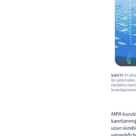
Şekil 11.
37 ülke
bir çalışmadan,
faydaların özet
Investigaciones
MPA kurulduk
kanıtlanmış
uzun sürebil
yaşandığı bö