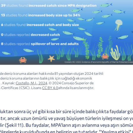
de deniz koruma alanları hakkında
81
yayından oluşan 2024 tarihli
 deniz koruma alanlarının balıkçılık için sağladığı ekonomik
i
. Kaynak:
Costello, M.J., 2024
. © 2024 Consejo Superior de
 Científicas (CSIC). Lisans
CC BY 4.0
altında lisanslanmıştır.
tan sonra üç yıl gibi kısa bir süre içinde balıkçılıkta faydalar 
tır, ancak uzun ömürlü ve yavaş büyüyen türlerin iyileşmesi on yı
ir (Şekil 11). Bu faydalar, MPA'ların aşırı avlanma veya aşırı söm
lgelerde kurulduğunda en belirgin ve tutarlıdır. "Yayılma etkisi" 