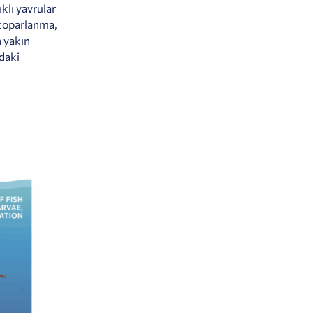
ıklı yavrular
e toparlanma,
n yakın
daki