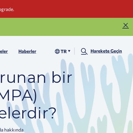
Harekete Geçin
TR
eler
Haberler
runan bir
(MPA)
elerdir?
yda hakkında