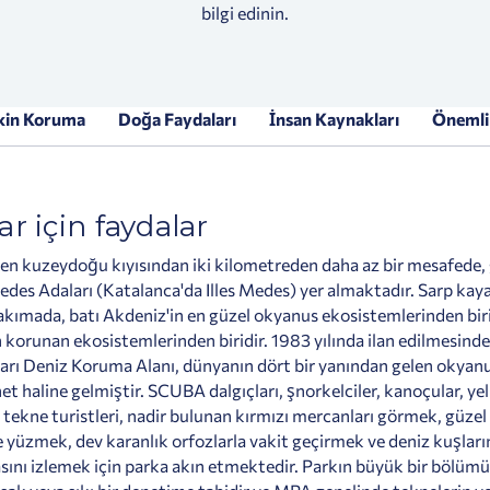
bilgi edinin.
kin Koruma
Doğa Faydaları
İnsan Kaynakları
Önemli 
ar için faydalar
 en kuzeydoğu kıyısından iki kilometreden daha az bir mesafede,
edes Adaları (Katalanca'da Illes Medes) yer almaktadır. Sarp kay
akımada, batı Akdeniz'in en güzel okyanus ekosistemlerinden biri
korunan ekosistemlerinden biridir. 1983 yılında ilan edilmesinde
rı Deniz Koruma Alanı, dünyanın dört bir yanından gelen okyanu
net haline gelmiştir. SCUBA dalgıçları, şnorkelciler, kanoçular, ye
 tekne turistleri, nadir bulunan kırmızı mercanları görmek, güzel 
e yüzmek, dev karanlık orfozlarla vakit geçirmek ve deniz kuşları
ını izlemek için parka akın etmektedir. Parkın büyük bir bölüm