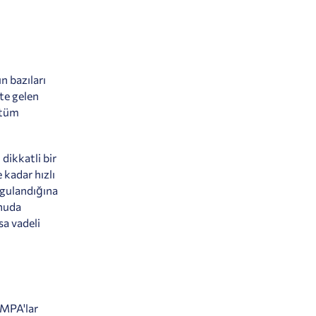
n bazıları
te gelen
 tüm
dikkatli bir
 kadar hızlı
uygulandığına
onuda
sa vadeli
, MPA'lar