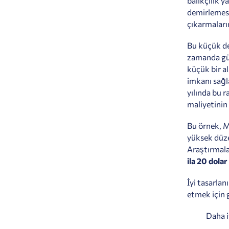
balıkçılık y
demirlemesi
çıkarmaları
Bu küçük den
zamanda güç
küçük bir a
imkanı sağl
yılında bu 
maliyetinin 
Bu örnek, M
yüksek düze
Araştırmala
ila 20 dolar
İyi tasarlan
etmek için g
Daha iy