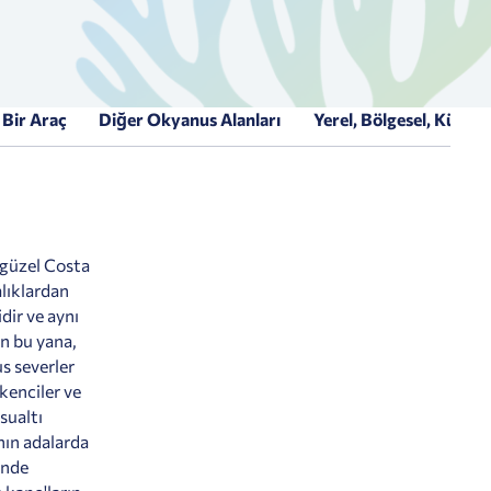
Bir Araç
Diğer Okyanus Alanları
Yerel, Bölgesel, Kürese
 güzel Costa
alıklardan
dir ve aynı
n bu yana,
s severler
lkenciler ve
sualtı
nın adalarda
ünde