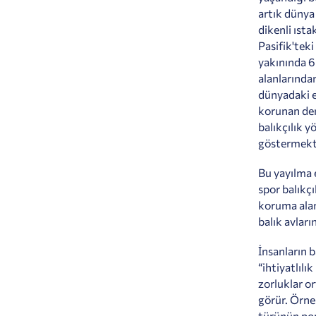
artık dünya
dikenli ısta
Pasifik'teki
yakınında 6 
alanlarından
dünyadaki e
korunan den
balıkçılık 
göstermekt
Bu yayılma e
spor balıkç
koruma alan
balık avları
İnsanların 
“ihtiyatlılı
zorluklar or
görür. Örneğ
türünün pop