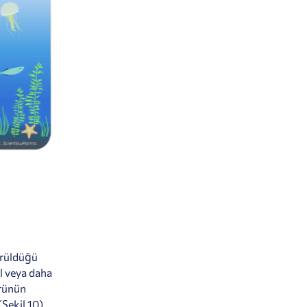
görüldüğü
l veya daha
ürünün
(Şekil 10)