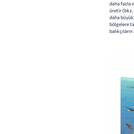
daha fazla v
üretir (bkz.
daha büyük 
bölgelere t
balıkçıların