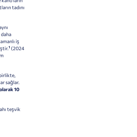
 kano'ların
ların tadını
aynı
n daha
amanlı iş
1
ştir.
(2024
im
irlikte,
ar sağlar.
 olarak 10
ahı teşvik