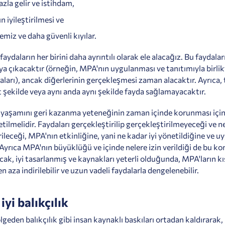
azla gelir ve istihdam,
n iyileştirilmesi ve
emiz ve daha güvenli kıyılar.
aydaların her birini daha ayrıntılı olarak ele alacağız. Bu faydaları
ya çıkacaktır (örneğin, MPA'nın uygulanması ve tanıtımıyla birlik
aları), ancak diğerlerinin gerçekleşmesi zaman alacaktır. Ayrıca,
it şekilde veya aynı anda aynı şekilde fayda sağlamayacaktır.
yaşamını geri kazanma yeteneğinin zaman içinde korunması için 
tilmelidir. Faydaları gerçekleştirilip gerçekleştirilmeyeceği ve ne
ileceği, MPA'nın etkinliğine, yani ne kadar iyi yönetildiğine ve 
 Ayrıca MPA'nın büyüklüğü ve içinde nelere izin verildiği de bu k
ncak, iyi tasarlanmış ve kaynakları yeterli olduğunda, MPA'ların kı
en aza indirilebilir ve uzun vadeli faydalarla dengelenebilir.
iyi balıkçılık
bölgeden balıkçılık gibi insan kaynaklı baskıları ortadan kaldırarak