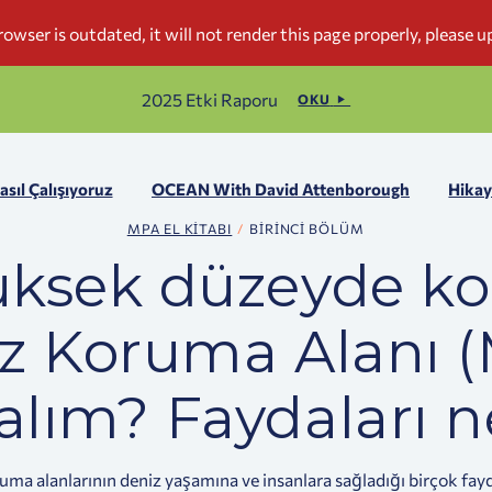
2025 Etki Raporu
OKU
asıl Çalışıyoruz
OCEAN With David Attenborough
Hikay
MPA EL KITABI
BIRINCI BÖLÜM
ksek düzeyde ko
z Koruma Alanı 
alım? Faydaları n
ma alanlarının deniz yaşamına ve insanlara sağladığı birçok fa