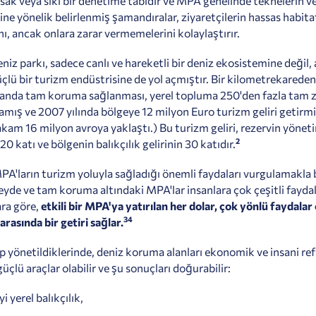
asak veya sıkı bir denetime tabidir ve MPA genelinde teknelerin ve
ne yönelik belirlenmiş şamandıralar, ziyaretçilerin hassas habitat
nı, ancak onlara zarar vermemelerini kolaylaştırır.
iz parkı, sadece canlı ve hareketli bir deniz ekosistemine değil, 
lü bir turizm endüstrisine de yol açmıştır. Bir kilometrekarede
landa tam koruma sağlanması, yerel topluma 250'den fazla tam z
amış ve 2007 yılında bölgeye 12 milyon Euro turizm geliri getirmi
rakam 16 milyon avroya yaklaştı.) Bu turizm geliri, rezervin yönet
2
20 katı ve bölgenin balıkçılık gelirinin 30 katıdır.
PA'ların turizm yoluyla sağladığı önemli faydaları vurgulamakla b
yde ve tam koruma altındaki MPA'lar insanlara çok çeşitli faydal
ra göre,
etkili bir MPA'ya yatırılan her dolar, çok yönlü faydalar
3
4
 arasında bir getiri sağlar.
ıp yönetildiklerinde, deniz koruma alanları ekonomik ve insani ref
üçlü araçlar olabilir ve şu sonuçları doğurabilir:
i yerel balıkçılık,