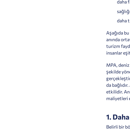
daha f
sağlığı
daha t
Aşağıda bu f
anında orta
turizm fayd
insanlar eş
MPA, deniz 
şekilde yöne
gerçekleştir
da bağlıdır.
etkilidir. A
maliyetleri 
1. Daha 
Belirli bir 