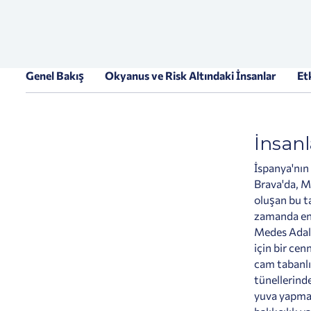
Genel Bakış
Okyanus ve Risk Altındaki İnsanlar
Et
İnsanl
İspanya'nın
Brava'da, M
oluşan bu t
zamanda en 
Medes Adala
için bir cen
cam tabanlı
tünellerind
yuva yapmas