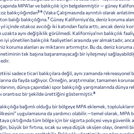
 çapında MPA'lar ve balıkçılık için belgelenmiştir — güney Kalifor
5
6
koz balıkçılığından
(
Vaka Çalışmasında ayrıntılı olarak anlatılm
7
 ton balığı balıkçılığına.
Güney Kaliforniya'da, deniz koruma alan
yıl içinde ıstakoz avcılığı iki katından fazla arttı, ancak deniz k
 uzakta aynı değişiklik görülmedi. Kaliforniya'nın balıkçılık faali
n iyi yönetilen balıkçılık faaliyetleri arasında yer almaktadır, a
iz koruma alanları av miktarını artırmıştır. Bu da, deniz koruma 
yönetiminin tek başına başaramayacağı bir iyileşmeyi sağlayabildi
edir.
tkisi sadece ticari balıkçılara değil, aynı zamanda rekreasyonel b
ılarına da fayda sağlıyor. Örneğin, araştırmalar, tamamen koruna
larının, dünya çapındaki spor balıkçılığı yarışmalarında dünya re
8
nı orantısız bir şekilde ürettiğini göstermiştir.
balıkçılığa bağımlı olduğu bir bölgeye MPA eklemek, toplulukları
k ilkesini” uygulamasına da yardımcı olabilir.
—
temel olarak, MPA 
taya çıktığında tüm bölge için bir sigorta poliçesi veya güvenlik 
in, büyük bir fırtına, sıcak su veya düşük oksijen olayı, önemli bi
ülasyon sayısını azaltabilir. Balıkçılık yönetimi buna göre ayarl