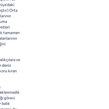
niya'daki
ıştır
) Orta
larının
oruma
yetleri
ncak tamamen
alanlarının
ğini
alıkçılara ve
n deniz
koru kıran
n
beklenmedik
ağı görevi
r balık
anmazsa, bu