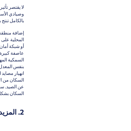
لا يقتصر تأثي
وصيادي الأسما
بالكامل تنتج 
إضافة منطقة 
المحلية على ا
أو شبكة أمان
عاصفة كبيرة أ
السمكية المهم
بنفس المعدل،
انهيار مصايد
السكان من الا
عن الصيد. سيت
السكان بشكل
2. المزيد من الوظائف والإيرادات في قطاع السياحة