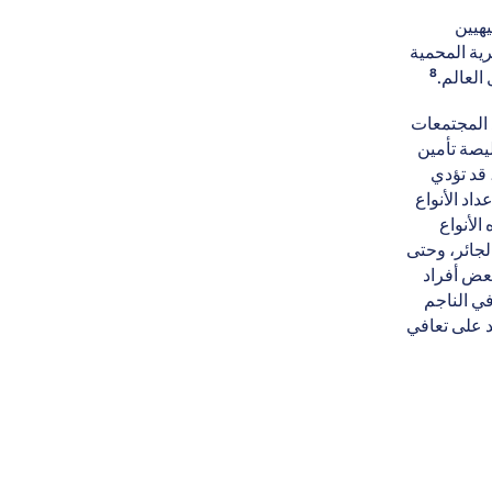
يهيين
رية المحمية
8
العالم.
 المجتمعات
يصة تأمين
 قد تؤدي
اد الأنواع
الأنواع
لجائر، وحتى
بعض أفراد
في الناجم
د على تعافي