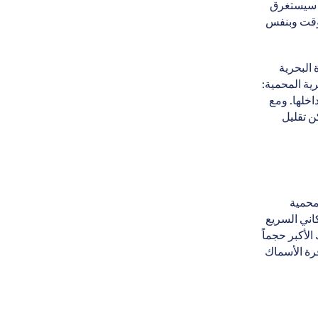
خر سيستغرق
لوقت وبنفس
 البحرية
ية المحمية:
اخلها. ومع
ن تقليل
محمية
اني السريع
الأكبر حجماً
رة الأسماك