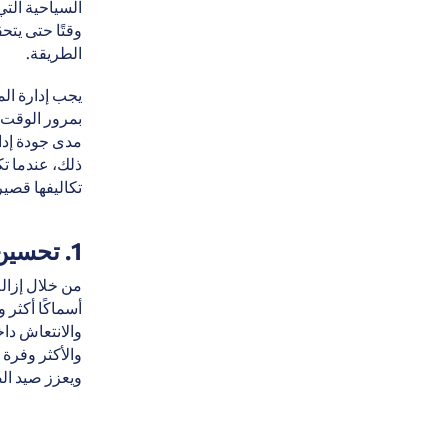
السياحية التي
وقتًا حتى يت
الطريقة.
يجب إدارة الم
بمرور الوقت. 
مدى جودة إدار
ذلك، عندما تك
تكاليفها قصيرة
1. تحسين مصايد الأسماك
من خلال إزال
أسماكًا أكثر 
والانتعاش داخ
والأكثر وفرة
ويعزز صيد الص