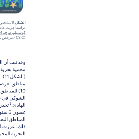
الشكل 11.
ملخص ال
دراسة أجريت عام 2024 عل
كوستيلو، م. ج.، 2024
(CSIC). مرخص بموجب
وقد ثبت أن ا
محمية بحرية، 
(ال
مناطق تعرضت ل
10) للمناط
الشوكي في جن
7
الهادئ.
تجدر 
غضون 
المناطق البحر
ذلك، عززت ال
البحرية المحم