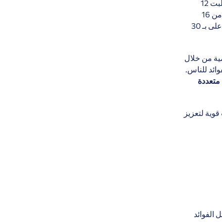
بالكامل أكثر من 250 وظيفة إضافية بدوام كامل للمجتمع المحلي، وفي عام 2007، جلبت 12
(في عام 2024، اقتربت هذه الإيرادات من 16
مليون يورو). كانت هذه الإيرادات السياحية أعلى بـ 20 مرة من تكلفة إدارة المحمية، وأعلى بـ 30
مية من خلال
ائد للناس.
 متعددة
قوية لتعزيز
 الفوائد