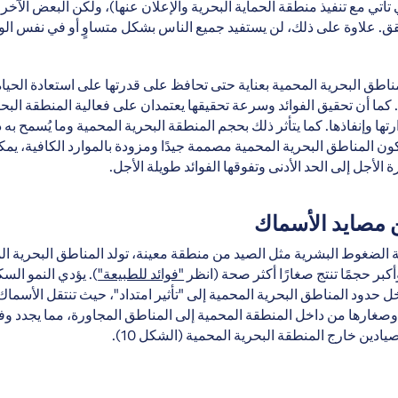
 تأتي مع تنفيذ منطقة الحماية البحرية والإعلان عنها)، ولكن البعض الآ
حقق. علاوة على ذلك، لن يستفيد جميع الناس بشكل متساوٍ أو في نفس ا
ناطق البحرية المحمية بعناية حتى تحافظ على قدرتها على استعادة الحياة
كما أن تحقيق الفوائد وسرعة تحقيقها يعتمدان على فعالية المنطقة البحر
تها وإنفاذها. كما يتأثر ذلك بحجم المنطقة البحرية المحمية وما يُسمح به د
ون المناطق البحرية المحمية مصممة جيدًا ومزودة بالموارد الكافية، يمك
 الأجل إلى الحد الأدنى وتفوقها الفوائد طويلة الأجل.
ة الضغوط البشرية مثل الصيد من منطقة معينة، تولد المناطق البحرية ال
وأكبر حجمًا تنتج صغارًا أكثر صحة (انظر
"فوائد للطبيعة"
).
يؤدي النمو السك
ل حدود المناطق البحرية المحمية إلى "تأثير امتداد"، حيث تنتقل الأسماك 
 وصغارها من داخل المنطقة المحمية إلى المناطق المجاورة، مما يجدد وف
يادين خارج المنطقة البحرية المحمية (الشكل 10).