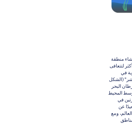
نشاء منطقة
كثر لتتعافى
رية في
اشر" (الشكل
رطان البحر
 وسط المحيط
رتين في
يدًا عن
لعالم، ومع
مناطق