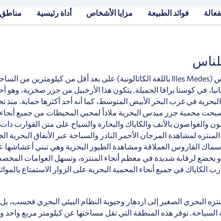
فعالة
فوائد الطبيعة
مزايا الأشخاص
أداة رئيسية
مناطق 
للناس
تقع جزر ميدس (Illes Medes باللغة الكاتالونية) على بعد أقل من كيلومترين من 
يا، في كوستا برافا الجميلة. يتكون هذا الأرخبيل من جزر صخرية، وهو أ
 البحرية في غرب البحر الأبيض المتوسط، كما أنه أحد أكثرها حماية. منذ 
 1983، أصبحت محمية جزر ميدس البحرية ملاذاً لمحبي المحيطات من جميع أنحاء 
ن والغواصون بالأنف والكاياك والبحارة والسياح على متن القوارب ذات 
لمنتزه لمشاهدة المرجان الأحمر النادر والسباحة عبر الأنفاق البحرية الج
سماك القاروس العملاقة ومشاهدة الطيور البحرية وهي تبني أعشاشها ع
أو يخضع لرقابة شديدة في معظم أنحاء المنتزه، وتسهل العوامات المخ
ب الكاياك في جميع أنحاء المحمية البحرية على الزوار الاستمتاع بالموا
منتزه البحري الصغير إلى ازدهار وحيوية النظام البيئي البحري فحسب، بل أ
السياحة. توفر هذه المنطقة التي تقل مساحتها عن كيلومتر مربع واحد و