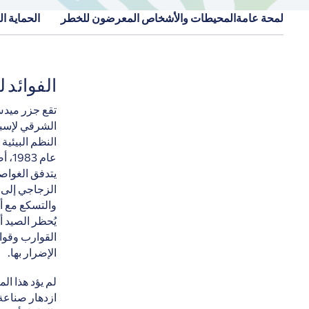
لمحة عامة
المحيطات والأشخاص المعرضون للخطر
الحماية ال
الفوائد 
الشرقي لإسبان
النظم البيئية
عام
يتدفق الغواصو
الزجاجي إلى ا
والتسكع مع أ
يُحظر الصيد 
القوارب وقوار
الإضرار بها.
لم يؤد هذا ال
ازدهار صناعة 