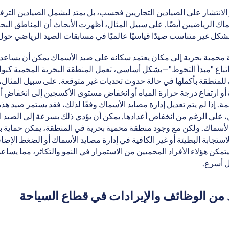
ر الانتشار على الصيادين التجاريين فحسب، بل يمتد ليشمل الصيادين الترف
ك الرياضيين أيضًا. على سبيل المثال، أظهرت الأبحاث أن المناطق البح
بشكل غير متناسب صيدًا قياسيًا عالميًا في مسابقات الصيد الرياضي حول 
محمية بحرية إلى مكان يعتمد سكانه على صيد الأسماك يمكن أن يساعد
تباع "مبدأ التحوط"
—
بشكل أساسي، تعمل المنطقة البحرية المحمية كبول
 للمنطقة بأكملها في حالة حدوث تحديات غير متوقعة. على سبيل المثال،
و ارتفاع درجة حرارة المياه أو انخفاض مستوى الأكسجين إلى انخفاض أعد
ة. إذا لم يتم تعديل إدارة مصايد الأسماك وفقًا لذلك، فقد يستمر صيد هذه 
 على الرغم من انخفاض أعدادها. يمكن أن يؤدي ذلك بسرعة إلى الصيد ا
 الأسماك. ولكن مع وجود منطقة محمية بحرية في المنطقة، يمكن حماية 
ستجابة البطيئة أو غير الكافية في إدارة مصايد الأسماك أو الضغط الإضا
مكن هؤلاء الأفراد المحميين من الاستمرار في النمو والتكاثر، مما يساع
 أسرع.