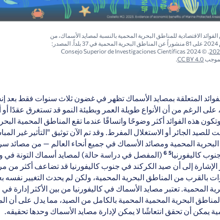
فوائد الاقتصادية للمناطق البحرية المحمية بالنسبة لمصايد الأسماك، من
ى
81
منشوراً
عن المناطق البحرية المحمية في 37 بلداً. المصدر:
. © 2024 Consejo Superior de Investigaciones Científicas
.
CC BY 4.0
لفوائد المتعلقة بمصايد الأسماك تظهر في غضون ثلاث سنوات فقط بعد إ
على الرغم من أن الأنواع طويلة العمر وبطيئة النمو قد تستغرق عقدًا أو أ
شكل 11). وتكون هذه الفوائد أكثر وضوحًا واتساقًا عندما تقع المناطق المحمية البح
لصيد الجائر أو الاستغلال المفرط. وقد تم الآن توثيق "التأثير غير المب
ق البحرية المحمية ومصائد الأسماك في جميع أنحاء العالم — من مصائد س
6
5
وب كاليفورنيا
(
المفصل في دراسة حالة
) لمصايد أسماك التونة في
الإشارة إلى أن صيد الكركند في جنوب كاليفورنيا قد تضاعف أكثر من م
6 سنوات بالقرب من المناطق البحرية المحمية، ولكن لم يحدث التغيير نفسه بع
ية المحمية. تعتبر مصايد الأسماك في كاليفورنيا من بين الأكثر إدارة في ا
مناطق البحرية المحمية المحمية بالكامل من الصيد، مما يدل على أن ال
ية يمكن أن تحقق انتعاشًا لا يمكن لإدارة مصايد الأسماك وحدها تحقيقه.